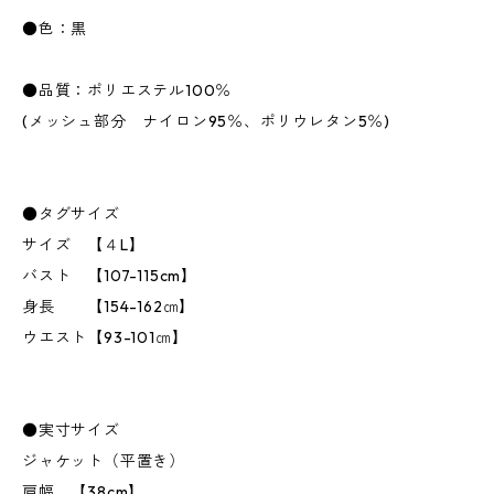
●色：黒
●品質：ポリエステル100％
(メッシュ部分 ナイロン95％、ポリウレタン5％)
●タグサイズ
サイズ 【４L】
バスト 【107-115cm】
身長 【154-162㎝】
ウエスト【93-101㎝】
●実寸サイズ
ジャケット（平置き）
肩幅 【38cm】