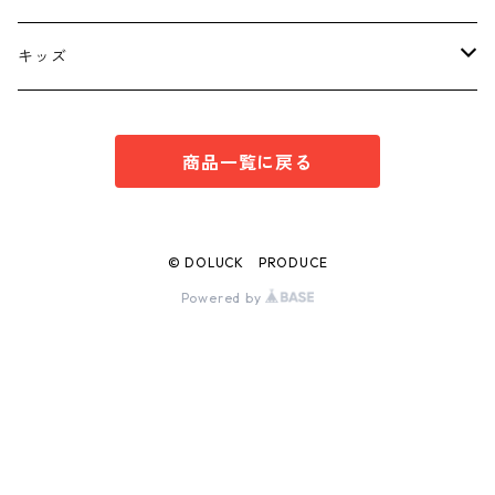
ボトムス
トップス
キッズ
スーツ
インナー
トップス
商品一覧に戻る
シューズ
スーツ
インナー
ワンピース
スーツ
© DOLUCK PRODUCE
Powered by
ボトムス
ボトムス
シューズ
シューズ