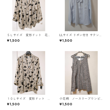
５Ｌサイズ 変形ドット 花
LLサイズ リボン付き サテン調
柄 ボウタイブラウス オフ
シャツブラウス サックス ◆KI
¥1,500
¥1,500
ホワイト KAE-4761
Y-1301◆
１０Ｌサイズ 変形ドット
小花柄 ノースリーブワンピ
花柄 ボウタイブラウス オ
ース ４Ｌ ブラック KAE-
¥1,500
¥1,500
フホワイト KAE-4774
4819