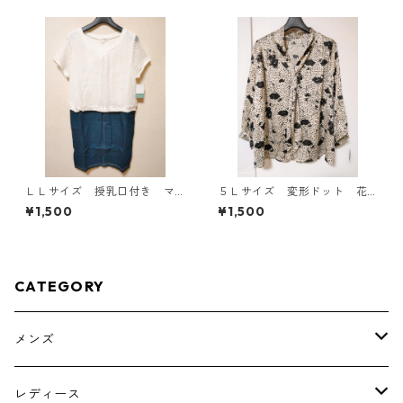
ＬＬサイズ 授乳口付き マ
５Ｌサイズ 変形ドット 花
タニティ ドッキングワンピ
柄 ボウタイブラウス オフ
¥1,500
¥1,500
ース ホワイト×ブルー KAE
ホワイト KAE-4762
-4796
CATEGORY
メンズ
トップス
レディース