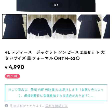
1
/7
4L レディース ジャケット ワンピース 2点セット 大
きいサイズ 黒 フォーマル 〇NTM-62〇
4,990
¥
残り1点
※この商品は、最短で8月9日(日)にお届けします（お届け先によっ
て、最短到着日に数日追加される場合があります）。
別途送料がかかります。
送料を確認する