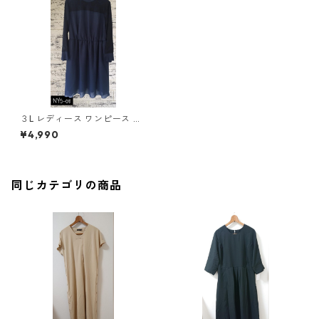
３L レディース ワンピース ネ
イビー 大きいサイズ 〇NYS-0
¥4,990
8〇
同じカテゴリの商品