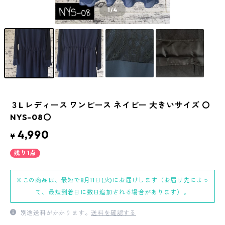
1
/4
３L レディース ワンピース ネイビー 大きいサイズ 〇
NYS-08〇
4,990
¥
残り1点
※この商品は、最短で8月11日(火)にお届けします（お届け先によっ
て、最短到着日に数日追加される場合があります）。
別途送料がかかります。
送料を確認する