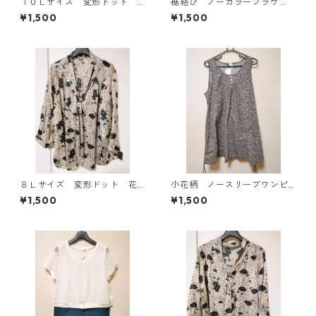
１０Ｌサイズ 変形ドット
裾結び ノーカラーブラウ
花柄 ボウタイブラウス オ
ス ３Ｌ アイボリー KAE-
¥1,500
¥1,500
フホワイト KAE-4775
4813
８Ｌサイズ 変形ドット 花
小花柄 ノースリーブワンピ
柄 ボウタイブラウス オフ
ース ４Ｌ ブラック KAE-
¥1,500
¥1,500
ホワイト KAE-4769
4819