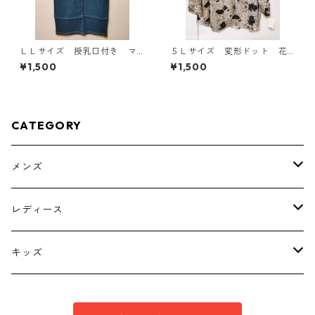
ＬＬサイズ 授乳口付き マ
５Ｌサイズ 変形ドット 花
タニティ ドッキングワンピ
柄 ボウタイブラウス オフ
¥1,500
¥1,500
ース ホワイト×ブルー KAE
ホワイト KAE-4765
-4794
CATEGORY
メンズ
トップス
レディース
ボトムス
トップス
キッズ
スーツ
インナー
トップス