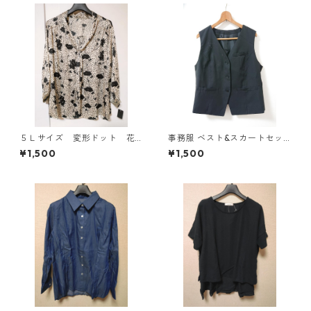
５Ｌサイズ 変形ドット 花
事務服 ベスト&スカートセッ
柄 ボウタイブラウス オフ
ト 3L ブラック ◆KIY-1299◆
¥1,500
¥1,500
ホワイト KAE-4764