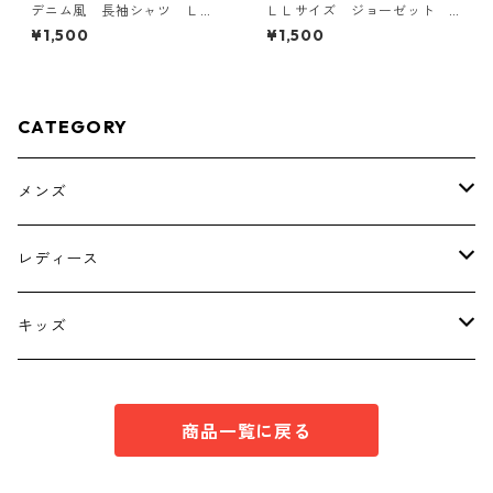
デニム風 長袖シャツ Ｌ
ＬＬサイズ ジョーゼット
Ｌ ブルー KAE-4801
レイヤード風プルオーバー
¥1,500
¥1,500
ブラック KAE-4785
CATEGORY
メンズ
トップス
レディース
ボトムス
トップス
キッズ
スーツ
インナー
トップス
商品一覧に戻る
シューズ
スーツ
インナー