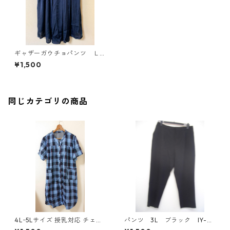
ギャザーガウチョパンツ Ｌ
Ｌ ネイビー KAE-3079
¥1,500
同じカテゴリの商品
4Lｰ5Lサイズ 授乳対応 チェッ
パンツ 3L ブラック IY-45
ク柄 半袖ルームウェア マタニ
25