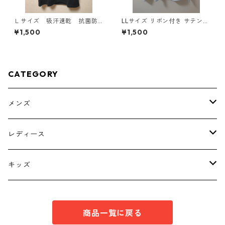
Ｌサイズ 吸汗速乾 抗菌防
LLサイズ リボン付き サテン調
臭・消臭 ハローキティ ド
シャツブラウス サックス ◆KI
¥1,500
¥1,500
ライメッシュＴシャツ ブラ
Y-1301◆
ック KAE-4779
CATEGORY
メンズ
トップス
レディース
ボトムス
トップス
キッズ
スーツ
インナー
トップス
商品一覧に戻る