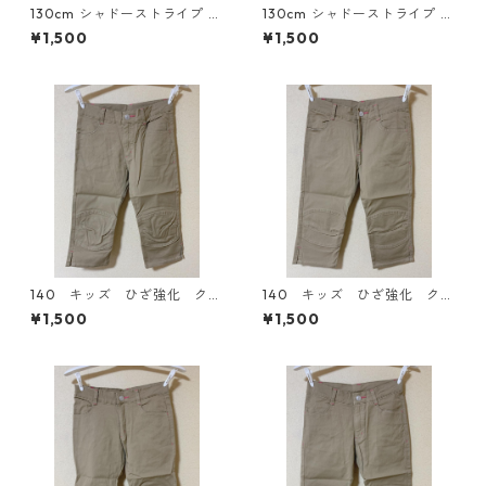
130cm シャドーストライプ ジ
130cm シャドーストライプ ジ
ャージ 上下セット ブラック×
ャージ 上下セット ネイビー×
¥1,500
¥1,500
スカイブルー ◆KIY-1127◆
ホワイト ◆KIY-1126◆
140 キッズ ひざ強化 クロ
140 キッズ ひざ強化 クロ
ップドパンツ ベージュ KA
ップドパンツ ベージュ KA
¥1,500
¥1,500
E-3075
E-3074