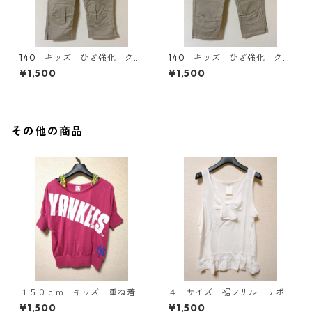
140 キッズ ひざ強化 クロ
140 キッズ ひざ強化 クロ
ップドパンツ ベージュ KA
ップドパンツ ベージュ KA
¥1,500
¥1,500
E-3072
E-3071
その他の商品
１５０ｃｍ キッズ 重ね着
４Ｌサイズ 裾フリル リボ
風ドルマントップス マゼン
ン付きタンクトップ オフホ
¥1,500
¥1,500