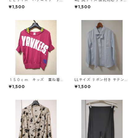
ーパードパンツ ナース ホ
ク柄 半袖ルームウェア マタニ
¥1,500
¥1,500
ワイト KAE-4159
ティ ブルー系/グレー ◆KIY-1
305◆
１５０ｃｍ キッズ 重ね着
LLサイズ リボン付き サテン調
風ドルマントップス マゼン
シャツブラウス サックス ◆KI
¥1,500
¥1,500
タ KAE-4791
Y-1301◆