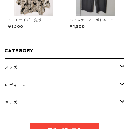
１０Ｌサイズ 変形ドット
スイムウェア ボトム ３
花柄 ボウタイブラウス オ
Ｌ ブラック KAE-4563
¥1,500
¥1,500
フホワイト KAE-4777
CATEGORY
メンズ
トップス
レディース
ボトムス
トップス
キッズ
スーツ
インナー
トップス