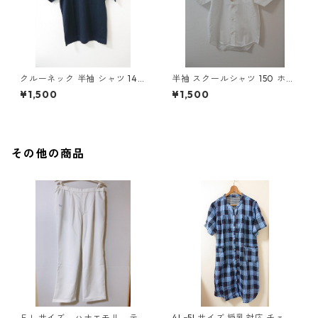
クルーネック 半袖 シャツ 140
半袖 スクールシャツ 150 ホワ
ネイビー ◆KIY-889◆
イト ◆KIY-888◆
¥1,500
¥1,500
その他の商品
ＥＬサイズ ハナエモリ テ
4Lｰ5Lサイズ 授乳対応 チェッ