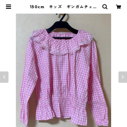
150cm キッズ ギンガムチェッ
ク レース付プルオーバー ピン
ク KAE-3231 | DOLUCK PROD
UCE