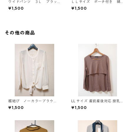
ワイドパンツ ３Ｌ ブラッ
ＬＬサイズ ポーチ付き 綿
ク KAE-4697
１００％ 花柄 トラベルパ
¥1,500
¥1,500
ジャマ ホワイト KAE-4578
その他の商品
裾結び ノーカラーブラウ
LL サイズ 産前産後対応 授乳
ス ３Ｌ アイボリー KAE-
口付き 長袖シャツ マタニティ
¥1,500
¥1,500
4813
チャコールグレー ◆KIY-1304
◆