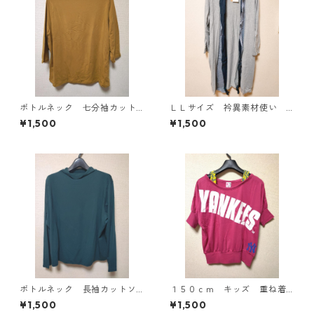
ボトルネック 七分袖カット
ＬＬサイズ 衿異素材使い
ソー ４Ｌ マスタード KA
トッパーカーディガン グレ
¥1,500
¥1,500
E-4816
ー KAE-4807
ボトルネック 長袖カットソ
１５０ｃｍ キッズ 重ね着
ー ４Ｌ ティールグリー
風ドルマントップス マゼン
¥1,500
¥1,500
ン KAE-4812
タ KAE-4791