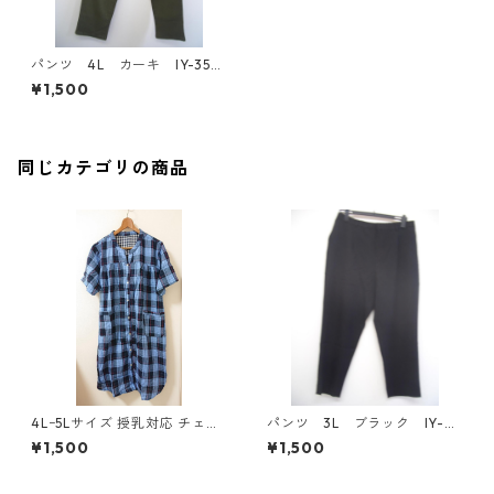
パンツ 4L カーキ IY-354
4
¥1,500
同じカテゴリの商品
4Lｰ5Lサイズ 授乳対応 チェッ
パンツ 3L ブラック IY-45
ク柄 半袖ルームウェア マタニ
25
¥1,500
¥1,500
ティ ブルー系/グレー ◆KIY-1
305◆