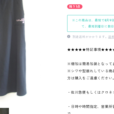
残り1点
※この商品は、最短で8月9
て、最短到着日に数
別途送料がかかります。
送
★★★★★特記事項★★★
※梱包は簡易包装となって
※シワや型崩れしている商
方は購入をご遠慮ください
・佐川急便もしくはクロネ
・日時や時間指定、営業所
で、