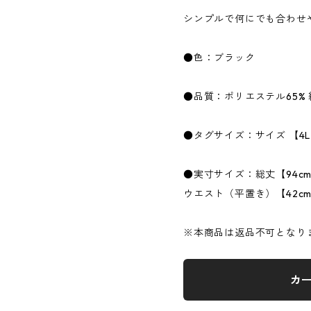
シンプルで何にでも合わせ
●色：ブラック
●品質：ポリエステル65% 
●タグサイズ：サイズ 【4
●実寸サイズ：総丈【94c
ウエスト（平置き）【42c
※本商品は返品不可となり
カ