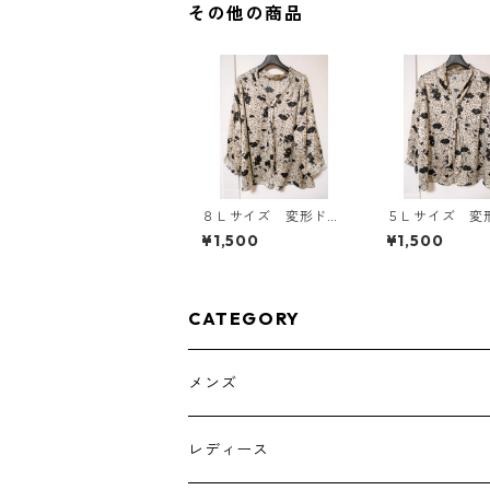
その他の商品
８Ｌサイズ 変形ドッ
５Ｌサイズ 変
ト 花柄 ボウタイブ
ト 花柄 ボウ
¥1,500
¥1,500
ラウス オフホワイ
ラウス オフホ
ト KAE-4766
ト KAE-4762
CATEGORY
メンズ
トップス
レディース