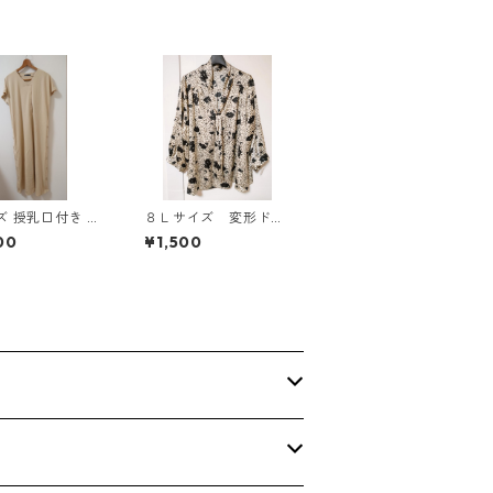
き サ
８Ｌサイズ 変形ドッ
タンデザイン ワ
ト 花柄 ボウタイブ
00
¥1,500
ス マタニティ
ラウス オフホワイ
 ◆KIY-1303
ト KAE-4768