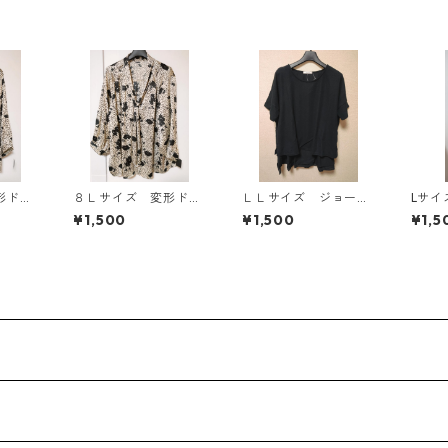
形ドッ
８Ｌサイズ 変形ドッ
ＬＬサイズ ジョーゼ
Lサイズ 授乳口付
タイブ
ト 花柄 ボウタイブ
ット レイヤード風プ
イドボ
¥1,500
¥1,500
¥1,5
ワイ
ラウス オフホワイ
ルオーバー ブラッ
ンピー
ト KAE-4769
ク KAE-4785
ベージュ
◆