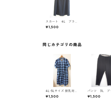
スカート 4L ブラッ
ク IY-3550
¥1,500
同じカテゴリの商品
4Lｰ5Lサイズ 授乳対応
パンツ 3L ブ
チェック柄 半袖ルーム
ク IY-4525
¥1,500
¥1,500
ウェア マタニティ ブ
ルー系/グレー ◆KIY-1
305◆