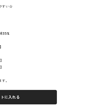
やすい☆
綿35%
L】
m】
m】
ます。
ートに入れる