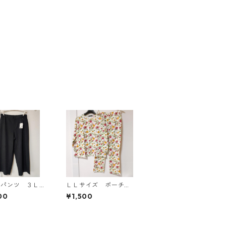
ドパンツ ３Ｌ
ＬＬサイズ ポーチ付
ク KAE-4697
き 綿１００％ 花
00
¥1,500
柄 トラベルパジャ
マ ホワイト KAE-4
578