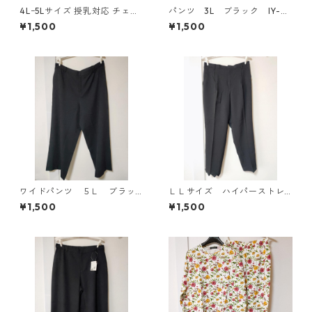
4Lｰ5Lサイズ 授乳対応 チェッ
パンツ 3L ブラック IY-45
ク柄 半袖ルームウェア マタニ
25
¥1,500
¥1,500
ティ ブルー系/グレー ◆KIY-1
305◆
ワイドパンツ ５Ｌ ブラッ
ＬＬサイズ ハイパーストレ
ク KAE-4725
ッチ センタープレスパン
¥1,500
¥1,500
ツ ブラック KAE-4704