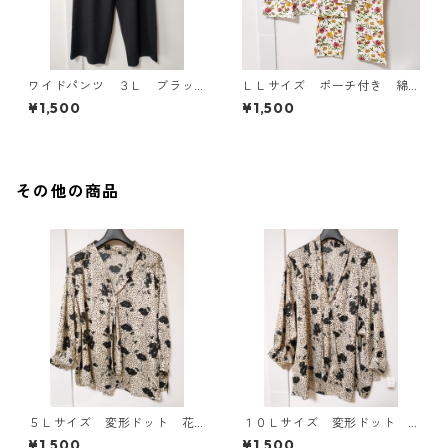
ワイドパンツ ３Ｌ ブラッ
ＬＬサイズ ポーチ付き 綿
ク KAE-4697
１００％ 花柄 トラベルパ
¥1,500
¥1,500
ジャマ ホワイト KAE-4578
その他の商品
５Ｌサイズ 変形ドット 花
１０Ｌサイズ 変形ドット
柄 ボウタイブラウス オフ
花柄 ボウタイブラウス オ
¥1,500
¥1,500