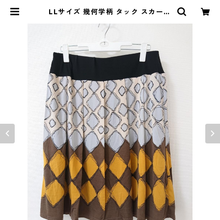
LLサイズ 幾何学柄 タック スカート
イエロー×ブラウン系 ◆KIY-858◆
| DOLUCK PRODUCE