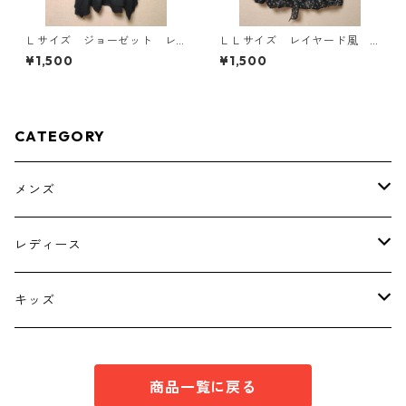
Ｌサイズ ジョーゼット レ
ＬＬサイズ レイヤード風
イヤード風プルオーバー ブ
シフォンブラウス ブラッ
¥1,500
¥1,500
ラック KAE-4792
ク KAE-4786
CATEGORY
メンズ
トップス
レディース
ボトムス
トップス
キッズ
スーツ
インナー
トップス
商品一覧に戻る