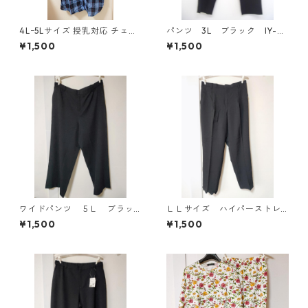
4Lｰ5Lサイズ 授乳対応 チェッ
パンツ 3L ブラック IY-45
ク柄 半袖ルームウェア マタニ
25
¥1,500
¥1,500
ティ ブルー系/グレー ◆KIY-1
305◆
ワイドパンツ ５Ｌ ブラッ
ＬＬサイズ ハイパーストレ
ク KAE-4725
ッチ センタープレスパン
¥1,500
¥1,500
ツ ブラック KAE-4704