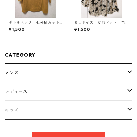
ボトルネック 七分袖カット
８Ｌサイズ 変形ドット 花
ソー ４Ｌ マスタード KA
柄 ボウタイブラウス オフ
¥1,500
¥1,500
E-4817
ホワイト KAE-4769
CATEGORY
メンズ
トップス
レディース
ボトムス
トップス
キッズ
スーツ
インナー
トップス