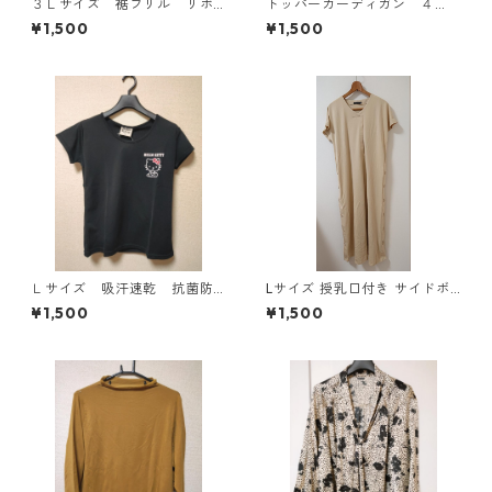
３Ｌサイズ 裾フリル リボ
トッパーカーディガン ４
ン付きタンクトップ ブラッ
Ｌ グレー KAE-4814
¥1,500
¥1,500
ク KAE-4788
Ｌサイズ 吸汗速乾 抗菌防
Lサイズ 授乳口付き サイドボ
臭・消臭 ハローキティ ド
タンデザイン ワンピース マタ
¥1,500
¥1,500
ライメッシュＴシャツ ブラ
ニティ ベージュ ◆KIY-1303
ック KAE-4779
◆