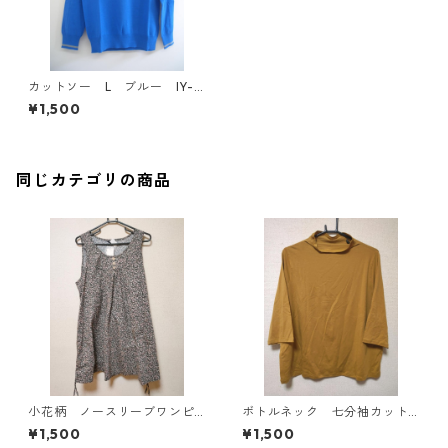
カットソー L ブルー IY-3
645
¥1,500
同じカテゴリの商品
小花柄 ノースリーブワンピ
ボトルネック 七分袖カット
ース ４Ｌ ブラック KAE-
ソー ４Ｌ マスタード KA
¥1,500
¥1,500
4819
E-4818