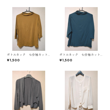
ボトルネック 七分袖カット
ボトルネック 七分袖カット
ソー ４Ｌ マスタード KA
ソー ４Ｌ ティールグリー
¥1,500
¥1,500
E-4816
ン KAE-4815