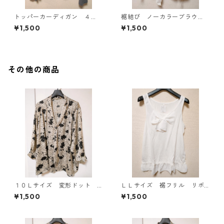
トッパーカーディガン ４
裾結び ノーカラーブラウ
Ｌ グレー KAE-4814
ス ３Ｌ アイボリー KAE-
¥1,500
¥1,500
4813
その他の商品
１０Ｌサイズ 変形ドット
ＬＬサイズ 裾フリル リボ
花柄 ボウタイブラウス オ
ン付きタンクトップ オフホ
¥1,500
¥1,500
フホワイト KAE-4777
ワイト KAE-4781