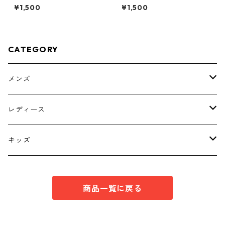
花柄 ボウタイブラウス オ
ラック ◆KIY-1300◆
¥1,500
¥1,500
フホワイト KAE-4771
CATEGORY
メンズ
トップス
レディース
ボトムス
トップス
キッズ
スーツ
インナー
トップス
商品一覧に戻る
シューズ
スーツ
インナー