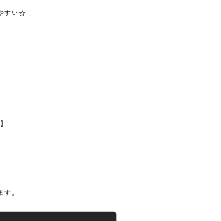
やすい☆
】
m】
ます。