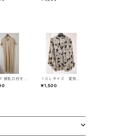
814
リー KAE-4813
き サ
１０Ｌサイズ 変形ド
タンデザイン ワ
ット 花柄 ボウタイ
00
¥1,500
ス マタニティ
ブラウス オフホワイ
 ◆KIY-1303
ト KAE-4778