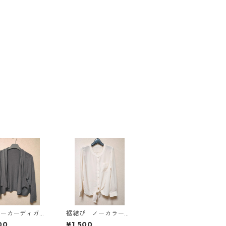
パーカーディガ
裾結び ノーカラーブ
Ｌ グレー K
ラウス ３Ｌ アイボ
00
¥1,500