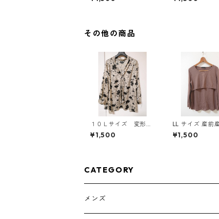
ラック KAE-4819
スタード KAE-4
その他の商品
１０Ｌサイズ 変形ド
LL サイズ 産前
ット 花柄 ボウタイ
応 授乳口付き 
¥1,500
¥1,500
ブラウス オフホワイ
ャツ マタニティ
ト KAE-4772
コールグレー ◆K
304◆
CATEGORY
メンズ