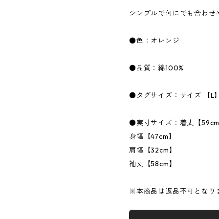
シンプルで何にでも合わせ
●色：オレンジ
●品質：綿100%
●タグサイズ：サイズ 【L
●実寸サイズ：着丈【59c
身幅【47cm】
肩幅【32cm】
袖丈【58cm】
※本商品は返品不可となり