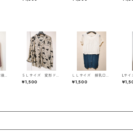
818
スタード KAE-4816
ィールグリーン KAE
AE-4
-4815
産後対
５Ｌサイズ 変形ドッ
ＬＬサイズ 授乳口付
Lサイズ 授乳口付
長袖シ
ト 花柄 ボウタイブ
き マタニティ ドッ
イドボ
¥1,500
¥1,500
¥1,5
 チャ
ラウス オフホワイ
キングワンピース ホ
ンピー
IY-1
ト KAE-4763
ワイト×ブルー KAE-
ベージュ
4795
◆