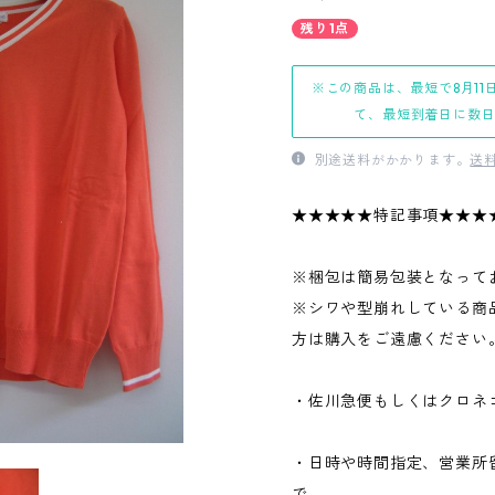
残り1点
※この商品は、最短で8月11
て、最短到着日に数
別途送料がかかります。
送
★★★★★特記事項★★★
※梱包は簡易包装となって
※シワや型崩れしている商
方は購入をご遠慮ください
・佐川急便もしくはクロネ
・日時や時間指定、営業所
で、