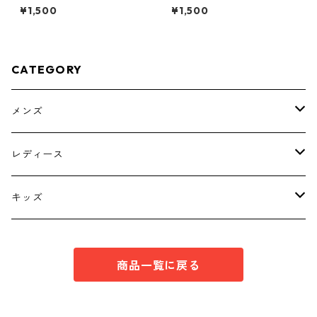
イヤード風プルオーバー ブ
タニティ ドッキングワンピ
¥1,500
¥1,500
ラック KAE-4792
ース ホワイト×ブルー KAE
-4793
CATEGORY
メンズ
トップス
レディース
ボトムス
トップス
キッズ
スーツ
インナー
トップス
商品一覧に戻る
シューズ
スーツ
インナー