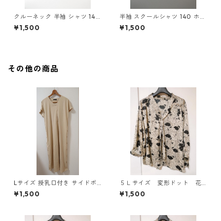
クルーネック 半袖 シャツ 140
半袖 スクールシャツ 140 ホワ
ネイビー ◆KIY-889◆
イト ◆KIY-887◆
¥1,500
¥1,500
その他の商品
Lサイズ 授乳口付き サイドボ
５Ｌサイズ 変形ドット 花
タンデザイン ワンピース マタ
柄 ボウタイブラウス オフ
¥1,500
¥1,500
ニティ ベージュ ◆KIY-1303
ホワイト KAE-4763
◆