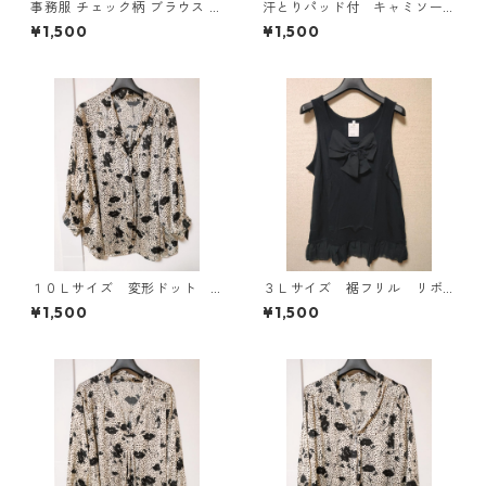
事務服 チェック柄 ブラウス 3
汗とりパッド付 キャミソー
L ブラック ◆KIY-1298◆
ル Ｌ ライトピンク KAE-
¥1,500
¥1,500
4789
１０Ｌサイズ 変形ドット
３Ｌサイズ 裾フリル リボ
花柄 ボウタイブラウス オ
ン付きタンクトップ ブラッ
¥1,500
¥1,500
フホワイト KAE-4778
ク KAE-4788