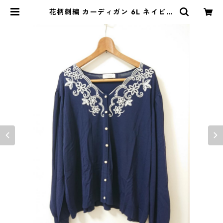
花柄刺繍 カーディガン 6L ネイビー
◆KIY-919◆ | DOLUCK PRODU
CE