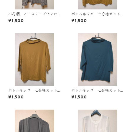
小花柄 ノースリーブワンピ
ボトルネック 七分袖カット
ース ４Ｌ ブラック KAE-
ソー ４Ｌ マスタード KA
¥1,500
¥1,500
4819
E-4818
ボトルネック 七分袖カット
ボトルネック 七分袖カット
ソー ４Ｌ マスタード KA
ソー ４Ｌ ティールグリー
¥1,500
¥1,500
E-4816
ン KAE-4815