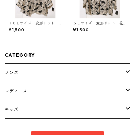
１０Ｌサイズ 変形ドット
５Ｌサイズ 変形ドット 花
花柄 ボウタイブラウス オ
柄 ボウタイブラウス オフ
¥1,500
¥1,500
フホワイト KAE-4771
ホワイト KAE-4764
CATEGORY
メンズ
トップス
レディース
ボトムス
トップス
キッズ
スーツ
インナー
トップス