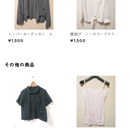
トッパーカーディガン ４
裾結び ノーカラーブラウ
Ｌ グレー KAE-4814
ス ３Ｌ アイボリー KAE-
¥1,500
¥1,500
4813
その他の商品