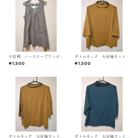
小花柄 ノースリーブワンピ
ボトルネック 七分袖カット
ース ４Ｌ ブラック KAE-
ソー ４Ｌ マスタード KA
¥1,500
¥1,500
4819
E-4818
ボトルネック 七分袖カット
ボトルネック 七分袖カット