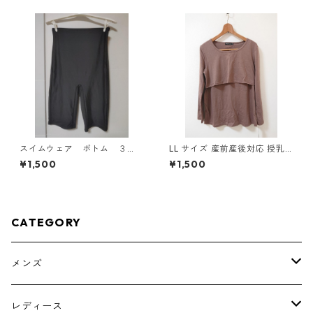
スイムウェア ボトム ３
LL サイズ 産前産後対応 授乳
Ｌ ブラック KAE-4563
口付き 長袖シャツ マタニティ
¥1,500
¥1,500
チャコールグレー ◆KIY-1304
◆
CATEGORY
メンズ
トップス
レディース