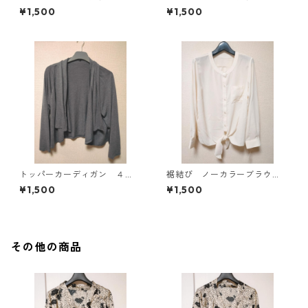
ソー ４Ｌ マスタード KA
ソー ４Ｌ ティールグリー
¥1,500
¥1,500
E-4816
ン KAE-4815
トッパーカーディガン ４
裾結び ノーカラーブラウ
Ｌ グレー KAE-4814
ス ３Ｌ アイボリー KAE-
¥1,500
¥1,500
4813
その他の商品