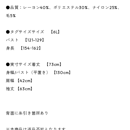
●品質：レーヨン40%、ポリエステル30%、ナイロン25%、
毛5%
●タグサイズサイズ 【6L】
バスト 【121-129】
身長 【154ｰ162】
●実寸サイズ着丈 【73cm】
身幅/バスト（平置き） 【130cm】
肩幅 【42cm】
袖丈 【63cm】
背面に糸引き箇所あり
※本商品は返品不可となります。