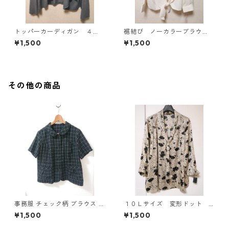
トッパーカーディガン ４
裾結び ノーカラーブラウ
Ｌ グレー KAE-4814
ス ３Ｌ アイボリー KAE-
¥1,500
¥1,500
4813
その他の商品
事務服 チェック柄 ブラウス 3
１０Ｌサイズ 変形ドット
L ブラック ◆KIY-1298◆
花柄 ボウタイブラウス オ
¥1,500
¥1,500
フホワイト KAE-4774