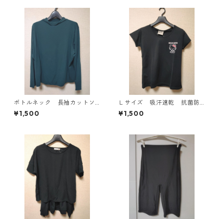
ボトルネック 長袖カットソ
Ｌサイズ 吸汗速乾 抗菌防
ー ４Ｌ ティールグリー
臭・消臭 ハローキティ ド
¥1,500
¥1,500
ン KAE-4812
ライメッシュＴシャツ ブラ
ック KAE-4779