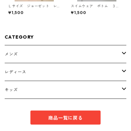
Ｌサイズ ジョーゼット レ
スイムウェア ボトム ３
イヤード風プルオーバー ブ
Ｌ ブラック KAE-4563
¥1,500
¥1,500
ラック KAE-4792
CATEGORY
メンズ
トップス
レディース
ボトムス
トップス
キッズ
スーツ
インナー
トップス
商品一覧に戻る
シューズ
スーツ
インナー