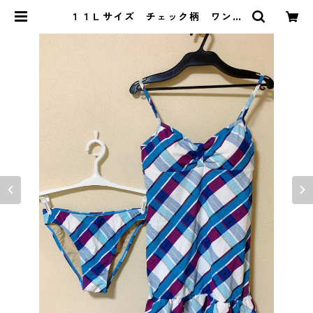
１１Ｌサイズ チェック柄 ワンピ
ース水着 上下セット ブルー系
KAE-3575 | DOLUCK PRODUC
E