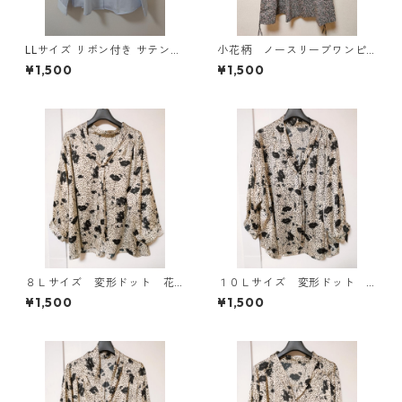
LLサイズ リボン付き サテン調
小花柄 ノースリーブワンピ
シャツブラウス サックス ◆KI
ース ４Ｌ ブラック KAE-
¥1,500
¥1,500
Y-1301◆
4819
８Ｌサイズ 変形ドット 花
１０Ｌサイズ 変形ドット
柄 ボウタイブラウス オフ
花柄 ボウタイブラウス オ
¥1,500
¥1,500
ホワイト KAE-4766
フホワイト KAE-4778