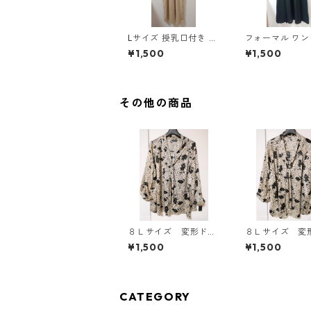
Lサイズ 授乳口付き サ
フォーマル ワ
イドボタンデザイン ワ
5L ブラック ◆KI
¥1,500
¥1,500
ンピース マタニティ
00◆
ベージュ ◆KIY-1303
◆
その他の商品
８Ｌサイズ 変形ドッ
８Ｌサイズ 変
ト 花柄 ボウタイブ
ト 花柄 ボウ
¥1,500
¥1,500
ラウス オフホワイ
ラウス オフホ
ト KAE-4770
ト KAE-4769
CATEGORY