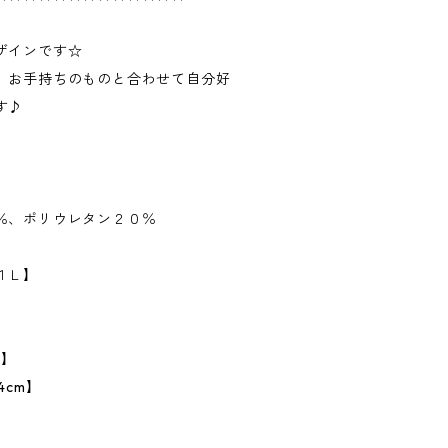
ザインです☆
、お手持ちのものと合わせて自分好
す♪
％、ポリウレタン２０％
１Ｌ】
m】
4cm】