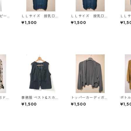
ンピース
ＬＬサイズ 授乳口付
ＬＬサイズ 授乳口付
ＬＬ
Y-13
き マタニティ ドッ
き マタニティ ドッ
き 
¥1,500
¥1,500
¥1,5
キングワンピース ホ
キングワンピース ホ
キン
ワイト×ブルー KAE-
ワイト×ブルー KAE-
ワイト
4796
4795
4794
形ドッ
事務服 ベスト&スカー
トッパーカーディガ
ボト
タイブ
トセット 3L ブラック
ン ４Ｌ グレー K
カッ
¥1,500
¥1,500
¥1,5
ワイ
◆KIY-1299◆
AE-4814
スター