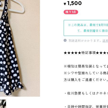
1,500
¥
残り1点
※この商品は、最短で8月11
て、最短到着日に数
別途送料がかかります。
送
★★★★★特記事項★★★
※梱包は簡易包装となって
※シワや型崩れしている商
方は購入をご遠慮ください
・佐川急便もしくはクロネ
・日時や時間指定、営業所