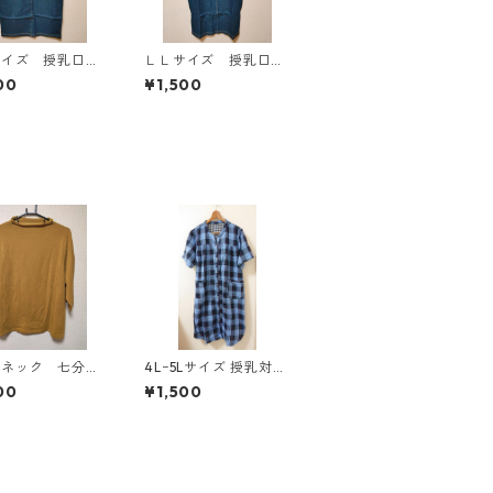
サイズ 授乳口付
ＬＬサイズ 授乳口付
マタニティ ドッ
き マタニティ ドッ
00
¥1,500
グワンピース ホ
キングワンピース ホ
×ブルー KAE-
ワイト×ブルー KAE-
4793
ルネック 七分袖
4Lｰ5Lサイズ 授乳対応
トソー ４Ｌ マ
チェック柄 半袖ルーム
00
¥1,500
ド KAE-4817
ウェア マタニティ ブ
ルー系/グレー ◆KIY-1
305◆