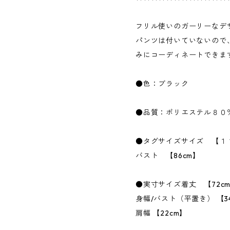
フリル使いのガーリーなデ
パンツは付いていないので
みにコーディネートできま
●色：ブラック
●品質：ポリエステル８０
●タグサイズサイズ 【１
バスト 【86cm】
●実寸サイズ着丈 【72c
身幅/バスト（平置き） 【3
肩幅 【22cm】