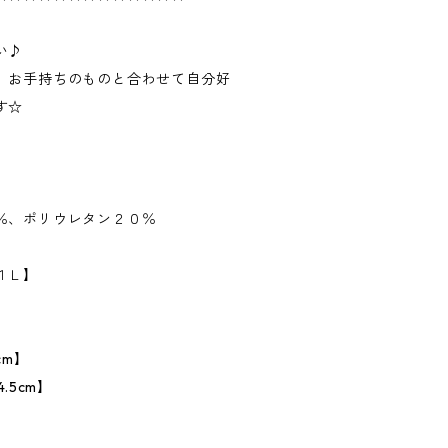
い♪
、お手持ちのものと合わせて自分好
す☆
％、ポリウレタン２０％
１Ｌ】
cm】
.5cm】