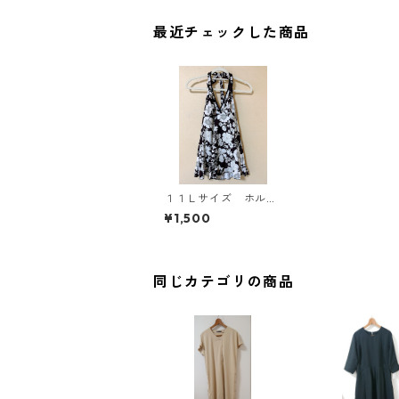
最近チェックした商品
１１Ｌサイズ ホルタ
ーネック 花柄 ワン
¥1,500
ピース水着 ダークブ
ラウン KAE-3553
同じカテゴリの商品