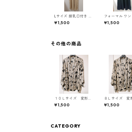
Lサイズ 授乳口付き サ
フォーマル ワ
イドボタンデザイン ワ
5L ブラック ◆KI
¥1,500
¥1,500
ンピース マタニティ
00◆
ベージュ ◆KIY-1303
◆
その他の商品
１０Ｌサイズ 変形ド
８Ｌサイズ 変
ット 花柄 ボウタイ
ト 花柄 ボウ
¥1,500
¥1,500
ブラウス オフホワイ
ラウス オフホ
ト KAE-4776
ト KAE-4767
CATEGORY