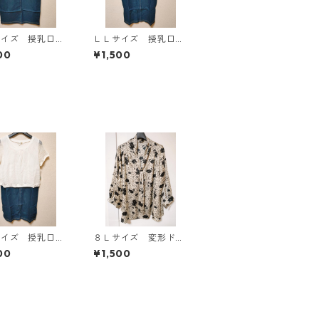
サイズ 授乳口付
ＬＬサイズ 授乳口付
マタニティ ドッ
き マタニティ ドッ
00
¥1,500
グワンピース ホ
キングワンピース ホ
×ブルー KAE-
ワイト×ブルー KAE-
4793
サイズ 授乳口付
８Ｌサイズ 変形ドッ
マタニティ ドッ
ト 花柄 ボウタイブ
00
¥1,500
グワンピース ホ
ラウス オフホワイ
×ブルー KAE-
ト KAE-4768