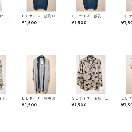
ンピース
ＬＬサイズ 授乳口付
ＬＬサイズ 授乳口付
ＬＬ
Y-13
き マタニティ ドッ
き マタニティ ドッ
き 
¥1,500
¥1,500
¥1,5
キングワンピース ホ
キングワンピース ホ
キン
ワイト×ブルー KAE-
ワイト×ブルー KAE-
ワイト
4796
4795
4794
形ドッ
ＬＬサイズ 衿異素材
５Ｌサイズ 変形ドッ
ＬＬ
タイブ
使い トッパーカーデ
ト 花柄 ボウタイブ
き 
¥1,500
¥1,500
¥1,5
ワイ
ィガン グレー KAE
ラウス オフホワイ
キン
-4807
ト KAE-4765
ワイト
4795