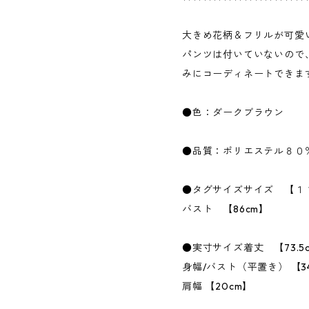
大きめ花柄＆フリルが可愛
パンツは付いていないので
みにコーディネートできま
●色：ダークブラウン
●品質：ポリエステル８０
●タグサイズサイズ 【１
バスト 【86cm】
●実寸サイズ着丈 【73.5
身幅/バスト（平置き） 【34
肩幅 【20cm】