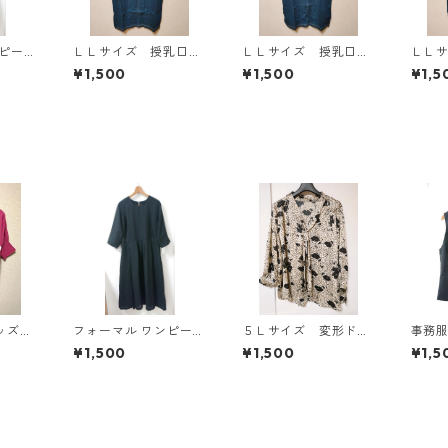
ンピース
ＬＬサイズ 授乳口付
ＬＬサイズ 授乳口付
ＬＬ
Y-13
き マタニティ ドッ
き マタニティ ドッ
き 
¥1,500
¥1,500
¥1,5
キングワンピース ホ
キングワンピース ホ
キン
ワイト×ブルー KAE-
ワイト×ブルー KAE-
ワイト
4796
4795
4794
キッズ
フォーマル ワンピース
５Ｌサイズ 変形ドッ
事務服
ントッ
5L ブラック ◆KIY-13
ト 花柄 ボウタイブ
トセッ
¥1,500
¥1,500
¥1,5
KAE
00◆
ラウス オフホワイ
◆KIY
ト KAE-4763