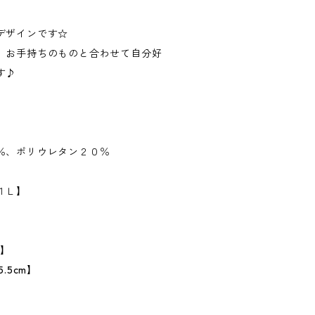
デザインです☆
、お手持ちのものと合わせて自分好
す♪
％、ポリウレタン２０％
１Ｌ】
m】
.5cm】