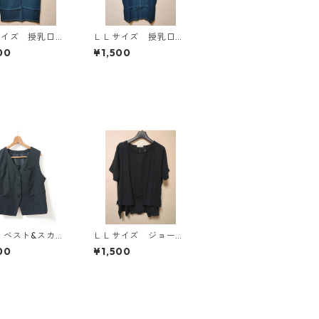
サイズ 授乳口付
ＬＬサイズ 授乳口付
マタニティ ドッ
き マタニティ ドッ
00
¥1,500
グワンピース ホ
キングワンピース ホ
×ブルー KAE-
ワイト×ブルー KAE-
4793
 ベスト&スカー
ＬＬサイズ ジョーゼ
ト 3L ブラック
ット レイヤード風プ
00
¥1,500
-1299◆
ルオーバー ブラッ
ク KAE-4785