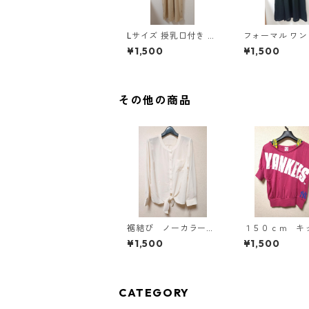
Lサイズ 授乳口付き サ
フォーマル ワ
イドボタンデザイン ワ
5L ブラック ◆KI
¥1,500
¥1,500
ンピース マタニティ
00◆
ベージュ ◆KIY-1303
◆
その他の商品
裾結び ノーカラーブ
１５０ｃｍ 
ラウス ３Ｌ アイボ
重ね着風ドルマ
¥1,500
¥1,500
リー KAE-4813
プス マゼンタ 
-4791
CATEGORY