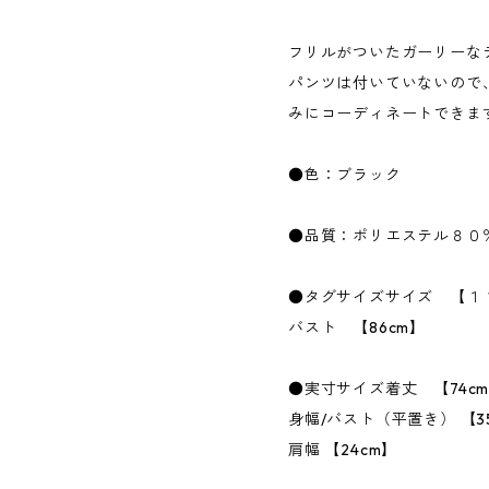
フリルがついたガーリーな
パンツは付いていないので
みにコーディネートできま
●色：ブラック
●品質：ポリエステル８０
●タグサイズサイズ 【１
バスト 【86cm】
●実寸サイズ着丈 【74c
身幅/バスト（平置き） 【35
肩幅 【24cm】