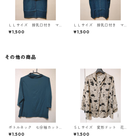
ＬＬサイズ 授乳口付き マ
ＬＬサイズ 授乳口付き マ
タニティ ドッキングワンピ
タニティ ドッキングワンピ
¥1,500
¥1,500
ース ホワイト×ブルー KAE
ース ホワイト×ブルー KAE
-4794
-4793
その他の商品
ボトルネック 七分袖カット
５Ｌサイズ 変形ドット 花
ソー ４Ｌ ティールグリー
柄 ボウタイブラウス オフ
¥1,500
¥1,500