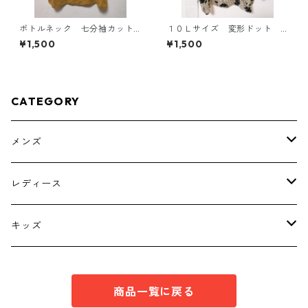
ボトルネック 七分袖カット
１０Ｌサイズ 変形ドット
ソー ４Ｌ マスタード KA
花柄 ボウタイブラウス オ
¥1,500
¥1,500
E-4816
フホワイト KAE-4773
CATEGORY
メンズ
トップス
レディース
ボトムス
トップス
キッズ
スーツ
インナー
トップス
商品一覧に戻る