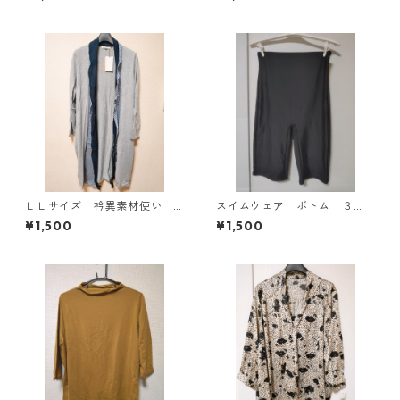
ン KAE-4815
ホワイト KAE-4762
ＬＬサイズ 衿異素材使い
スイムウェア ボトム ３
トッパーカーディガン グレ
Ｌ ブラック KAE-4563
¥1,500
¥1,500
ー KAE-4807