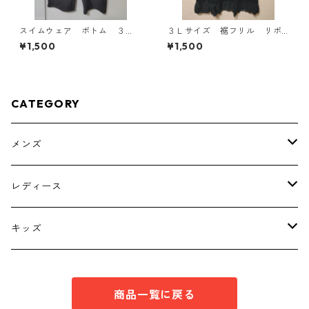
スイムウェア ボトム ３
３Ｌサイズ 裾フリル リボ
Ｌ ブラック KAE-4563
ン付きタンクトップ ブラッ
¥1,500
¥1,500
ク KAE-4788
CATEGORY
メンズ
トップス
レディース
ボトムス
トップス
キッズ
スーツ
インナー
トップス
商品一覧に戻る