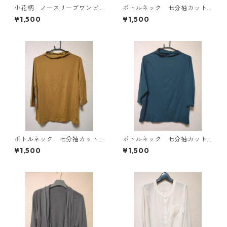
小花柄 ノースリーブワンピ
ボトルネック 七分袖カット
ース ４Ｌ ブラック KAE-
ソー ４Ｌ マスタード KA
¥1,500
¥1,500
4819
E-4818
ボトルネック 七分袖カット
ボトルネック 七分袖カット
ソー ４Ｌ マスタード KA
ソー ４Ｌ ティールグリー
¥1,500
¥1,500
E-4816
ン KAE-4815