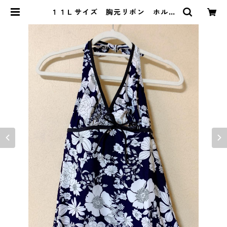
１１Ｌサイズ 胸元リボン ホルタ
ーネック 花柄 水着トップス ダ
ークパープル KAE-3510 | DOLU
CK PRODUCE