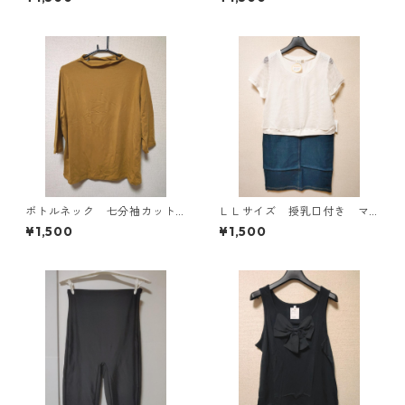
4819
ホワイト KAE-4767
ボトルネック 七分袖カット
ＬＬサイズ 授乳口付き マ
ソー ４Ｌ マスタード KA
タニティ ドッキングワンピ
¥1,500
¥1,500
E-4816
ース ホワイト×ブルー KAE
-4794