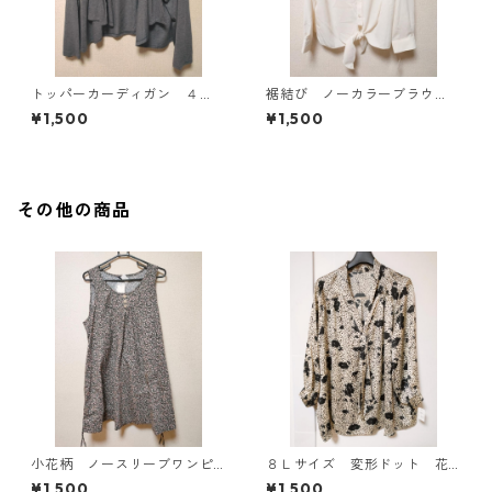
トッパーカーディガン ４
裾結び ノーカラーブラウ
Ｌ グレー KAE-4814
ス ３Ｌ アイボリー KAE-
¥1,500
¥1,500
4813
その他の商品
小花柄 ノースリーブワンピ
８Ｌサイズ 変形ドット 花
ース ４Ｌ ブラック KAE-
柄 ボウタイブラウス オフ
¥1,500
¥1,500