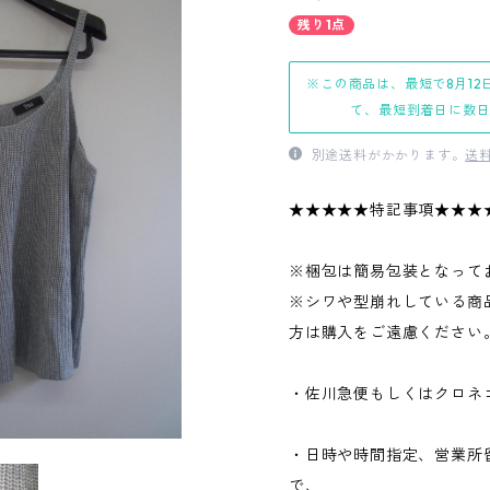
残り1点
※この商品は、最短で8月12
て、最短到着日に数
別途送料がかかります。
送
★★★★★特記事項★★★
※梱包は簡易包装となって
※シワや型崩れしている商
方は購入をご遠慮ください
・佐川急便もしくはクロネ
・日時や時間指定、営業所
で、