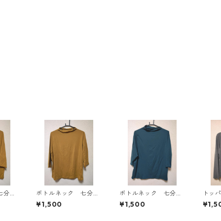
七分袖
ボトルネック 七分袖
ボトルネック 七分袖
トッ
Ｌ マ
カットソー ４Ｌ マ
カットソー ４Ｌ テ
ン ４
¥1,500
¥1,500
¥1,5
818
スタード KAE-4816
ィールグリーン KAE
AE-4
-4815