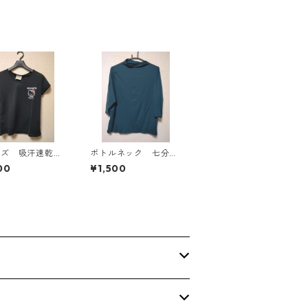
イズ 吸汗速乾
ボトルネック 七分袖
防臭・消臭 ハロ
カットソー ４Ｌ テ
00
¥1,500
ティ ドライメッ
ィールグリーン KAE
Ｔシャツ ブラッ
-4815
E-4779