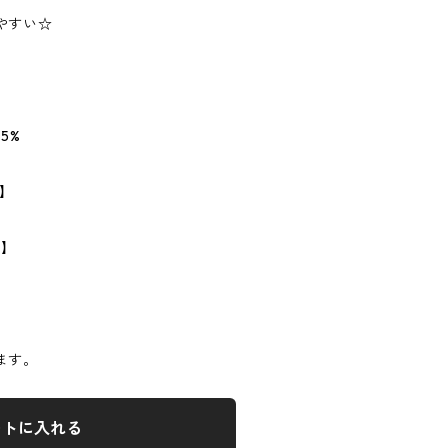
やすい☆
5%
L】
m】
ます。
ートに入れる