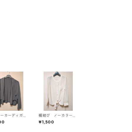
パーカーディガ
裾結び ノーカラーブ
Ｌ グレー K
ラウス ３Ｌ アイボ
00
¥1,500
814
リー KAE-4813