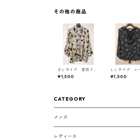
その他の商品
８Ｌサイズ 変形ドッ
ＬＬサイズ レ
ト 花柄 ボウタイブ
ド風 シフォン
¥1,500
¥1,500
ラウス オフホワイ
ス ブラック K
ト KAE-4768
786
CATEGORY
メンズ
トップス
レディース