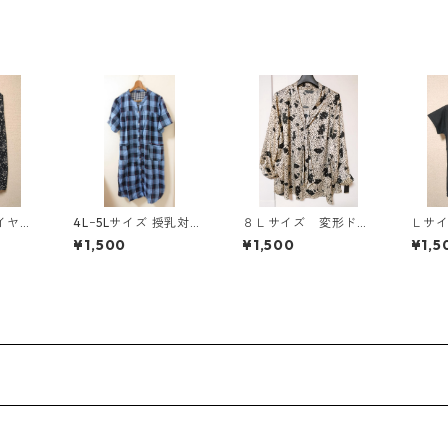
イヤー
4Lｰ5Lサイズ 授乳対応
８Ｌサイズ 変形ドッ
Ｌサ
ブラウ
チェック柄 半袖ルーム
ト 花柄 ボウタイブ
抗菌
¥1,500
¥1,500
¥1,5
AE-4
ウェア マタニティ ブ
ラウス オフホワイ
ーキ
ルー系/グレー ◆KIY-1
ト KAE-4770
シュ
305◆
ク KA