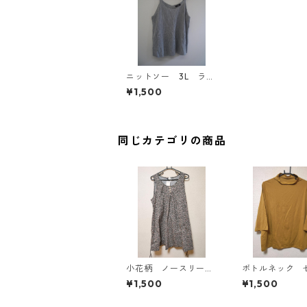
ニットソー 3L ライ
トグレー IY-3803
¥1,500
同じカテゴリの商品
小花柄 ノースリーブ
ボトルネック 
ワンピース ４Ｌ ブ
カットソー ４
¥1,500
¥1,500
ラック KAE-4819
スタード KAE-4