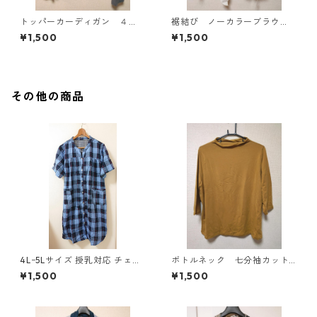
トッパーカーディガン ４
裾結び ノーカラーブラウ
Ｌ グレー KAE-4814
ス ３Ｌ アイボリー KAE-
¥1,500
¥1,500
4813
その他の商品
4Lｰ5Lサイズ 授乳対応 チェッ
ボトルネック 七分袖カット
ク柄 半袖ルームウェア マタニ
ソー ４Ｌ マスタード KA
¥1,500
¥1,500
ティ ブルー系/グレー ◆KIY-1
E-4816
305◆