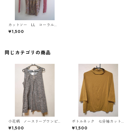
カットソー LL コーラル
系 IY-3790
¥1,500
同じカテゴリの商品
小花柄 ノースリーブワンピ
ボトルネック 七分袖カット
ース ４Ｌ ブラック KAE-
ソー ４Ｌ マスタード KA
¥1,500
¥1,500
4819
E-4818