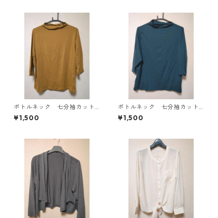
ボトルネック 七分袖カット
ボトルネック 七分袖カット
ソー ４Ｌ マスタード KA
ソー ４Ｌ ティールグリー
¥1,500
¥1,500
E-4816
ン KAE-4815