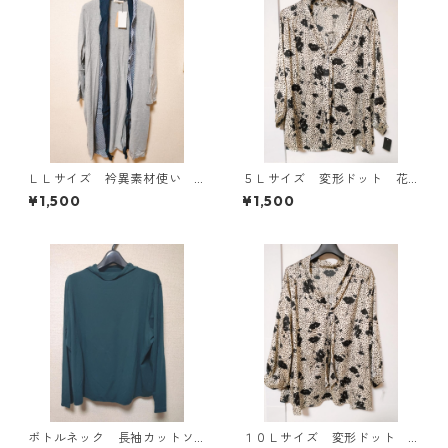
ＬＬサイズ 衿異素材使い
５Ｌサイズ 変形ドット 花
トッパーカーディガン グレ
柄 ボウタイブラウス オフ
¥1,500
¥1,500
ー KAE-4807
ホワイト KAE-4764
ボトルネック 長袖カットソ
１０Ｌサイズ 変形ドット