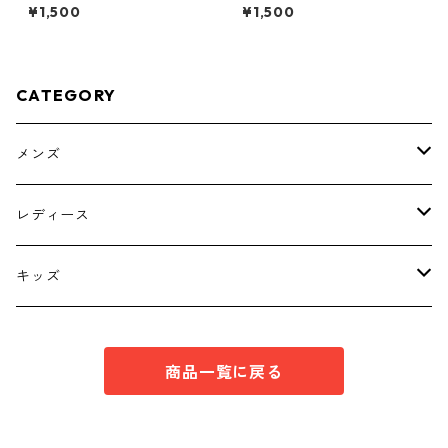
ー ４Ｌ ティールグリー
花柄 ボウタイブラウス オ
¥1,500
¥1,500
ン KAE-4812
フホワイト KAE-4772
CATEGORY
メンズ
トップス
レディース
ボトムス
トップス
キッズ
スーツ
インナー
トップス
商品一覧に戻る
シューズ
スーツ
インナー