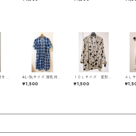
818
スタード KAE-4816
ィールグリーン KAE
AE-4
-4815
4Lｰ5Lサイズ 授乳対応
１０Ｌサイズ 変形ド
４Ｌ
イン ワ
チェック柄 半袖ルーム
ット 花柄 ボウタイ
ル 
¥1,500
¥1,500
¥1,5
ティ
ウェア マタニティ ブ
ブラウス オフホワイ
トッ
1303
ルー系/グレー ◆KIY-1
ト KAE-4774
ト KA
305◆