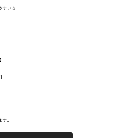
やすい☆
L】
m】
ます。