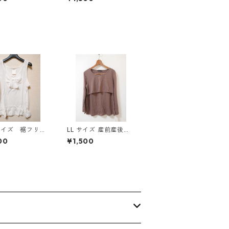
814
リー KAE-4813
サイズ 裾フリ
LL サイズ 産前産後対
リボン付きタンク
応 授乳口付き 長袖シ
00
¥1,500
プ オフホワイ
ャツ マタニティ チャ
E-4780
コールグレー ◆KIY-1
304◆