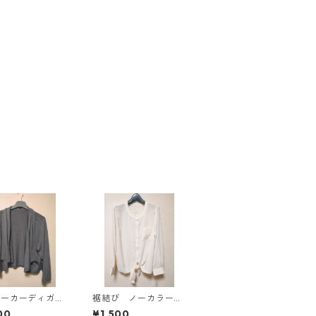
パーカーディガ
裾結び ノーカラーブ
Ｌ グレー K
ラウス ３Ｌ アイボ
00
¥1,500