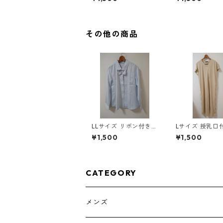
ラック KAE-4819
スタード KAE-4
その他の商品
LLサイズ リボン付き
Lサイズ 授乳口付き サ
サテン調 シャツブラウ
イドボタンデザ
¥1,500
¥1,500
ス サックス ◆KIY-13
ンピース マタニ
01◆
ベージュ ◆KIY-
◆
CATEGORY
メンズ