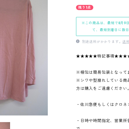
残り1点
※この商品は、最短で8月9
て、最短到着日に数
別途送料がかかります。
送
★★★★★特記事項★★★
※梱包は簡易包装となって
※シワや型崩れしている商
方は購入をご遠慮ください
・佐川急便もしくはクロネ
・日時や時間指定、営業所
で、