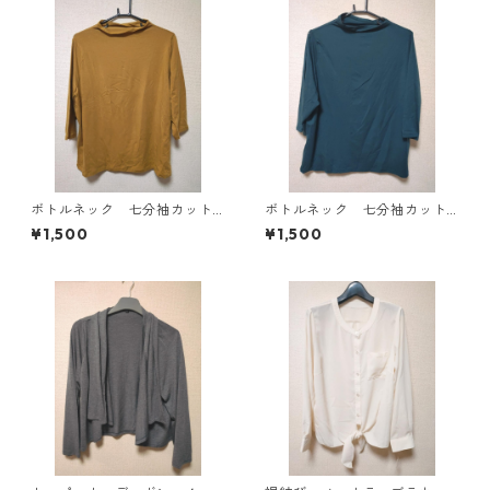
ボトルネック 七分袖カット
ボトルネック 七分袖カット
ソー ４Ｌ マスタード KA
ソー ４Ｌ ティールグリー
¥1,500
¥1,500
E-4816
ン KAE-4815