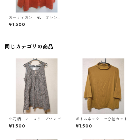
カーディガン 4L オレン
ジ IY-3777
¥1,500
同じカテゴリの商品
小花柄 ノースリーブワンピ
ボトルネック 七分袖カット
ース ４Ｌ ブラック KAE-
ソー ４Ｌ マスタード KA
¥1,500
¥1,500
4819
E-4818