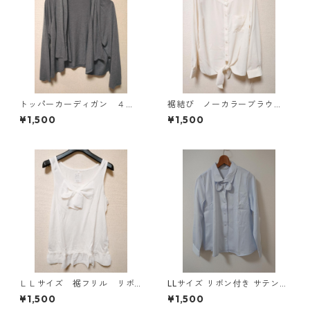
トッパーカーディガン ４
裾結び ノーカラーブラウ
Ｌ グレー KAE-4814
ス ３Ｌ アイボリー KAE-
¥1,500
¥1,500
4813
ＬＬサイズ 裾フリル リボ
LLサイズ リボン付き サテン調
ン付きタンクトップ オフホ
シャツブラウス サックス ◆KI
¥1,500
¥1,500
ワイト KAE-4781
Y-1301◆