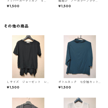
トッパーカーディガン ４
裾結び ノーカラーブラウ
Ｌ グレー KAE-4814
ス ３Ｌ アイボリー KAE-
¥1,500
¥1,500
4813
その他の商品
Ｌサイズ ジョーゼット レ
ボトルネック 七分袖カット
イヤード風プルオーバー ブ
ソー ４Ｌ ティールグリー
¥1,500
¥1,500
ラック KAE-4792
ン KAE-4815