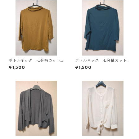
ボトルネック 七分袖カット
ボトルネック 七分袖カット
ソー ４Ｌ マスタード KA
ソー ４Ｌ ティールグリー
¥1,500
¥1,500
E-4816
ン KAE-4815