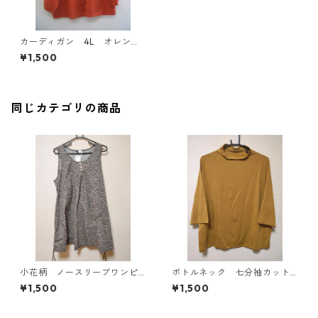
カーディガン 4L オレン
ジ IY-3776
¥1,500
同じカテゴリの商品
小花柄 ノースリーブワンピ
ボトルネック 七分袖カット
ース ４Ｌ ブラック KAE-
ソー ４Ｌ マスタード KA
¥1,500
¥1,500
4819
E-4818