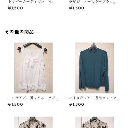
トッパーカーディガン ４
裾結び ノーカラーブラウ
Ｌ グレー KAE-4814
ス ３Ｌ アイボリー KAE-
¥1,500
¥1,500
4813
その他の商品
ＬＬサイズ 裾フリル リボ
ボトルネック 長袖カットソ
ン付きタンクトップ オフホ
ー ４Ｌ ティールグリー
¥1,500
¥1,500
ワイト KAE-4781
ン KAE-4812