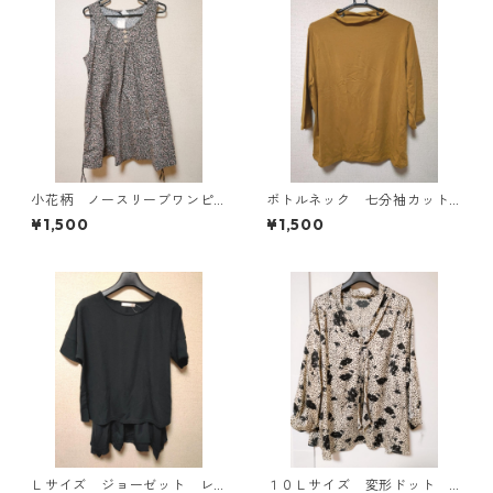
小花柄 ノースリーブワンピ
ボトルネック 七分袖カット
ース ４Ｌ ブラック KAE-
ソー ４Ｌ マスタード KA
¥1,500
¥1,500
4819
E-4816
Ｌサイズ ジョーゼット レ
１０Ｌサイズ 変形ドット