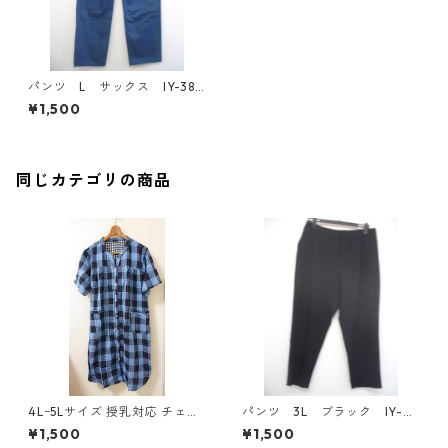
パンツ L サックス IY-383
8
¥1,500
同じカテゴリの商品
4Lｰ5Lサイズ 授乳対応 チェッ
パンツ 3L ブラック IY-45
ク柄 半袖ルームウェア マタニ
25
¥1,500
¥1,500
ティ ブルー系/グレー ◆KIY-1