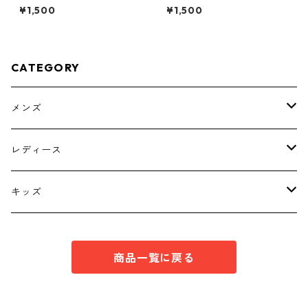
イヤード風プルオーバー ブ
花柄 ボウタイブラウス オ
¥1,500
¥1,500
ラック KAE-4792
フホワイト KAE-4772
CATEGORY
メンズ
トップス
レディース
ボトムス
トップス
キッズ
スーツ
インナー
トップス
商品一覧に戻る
シューズ
スーツ
インナー