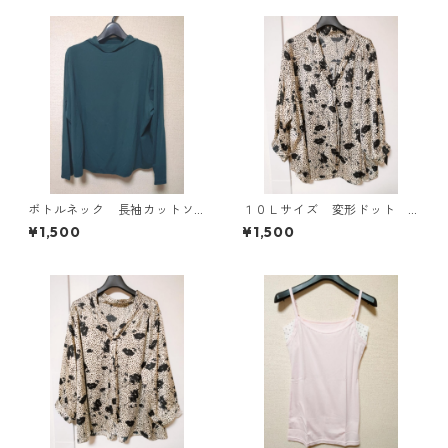
ボトルネック 長袖カットソ
１０Ｌサイズ 変形ドット
ー ４Ｌ ティールグリー
花柄 ボウタイブラウス オ
¥1,500
¥1,500
ン KAE-4812
フホワイト KAE-4778