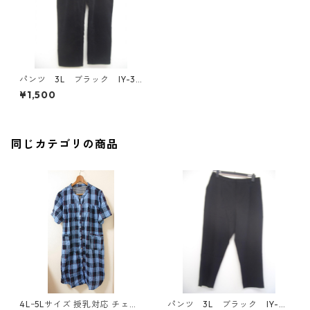
パンツ 3L ブラック IY-38
29
¥1,500
同じカテゴリの商品
4Lｰ5Lサイズ 授乳対応 チェッ
パンツ 3L ブラック IY-45