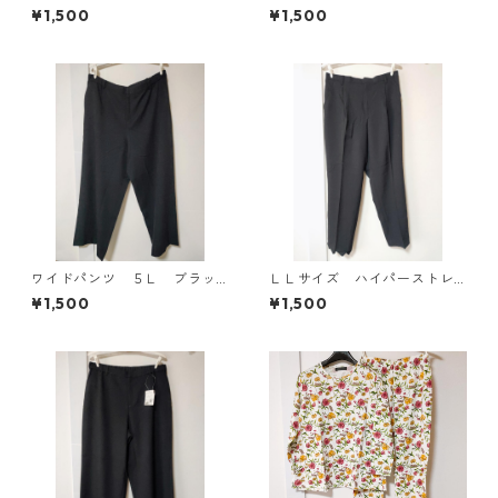
ク柄 半袖ルームウェア マタニ
25
¥1,500
¥1,500
ティ ブルー系/グレー ◆KIY-1
305◆
ワイドパンツ ５Ｌ ブラッ
ＬＬサイズ ハイパーストレ
ク KAE-4725
ッチ センタープレスパン
¥1,500
¥1,500
ツ ブラック KAE-4704