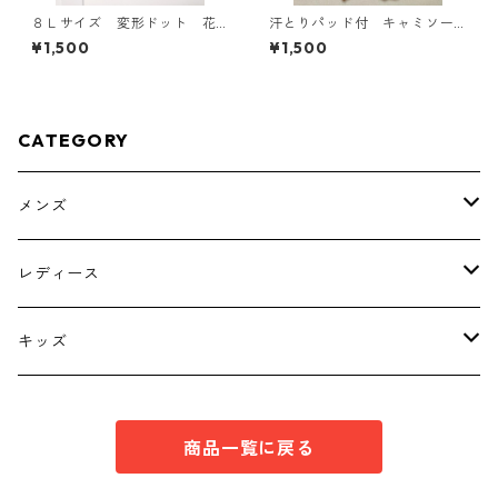
８Ｌサイズ 変形ドット 花
汗とりパッド付 キャミソー
柄 ボウタイブラウス オフ
ル Ｌ ライトピンク KAE-
¥1,500
¥1,500
ホワイト KAE-4766
4789
CATEGORY
メンズ
トップス
レディース
ボトムス
トップス
キッズ
スーツ
インナー
トップス
商品一覧に戻る
シューズ
スーツ
インナー