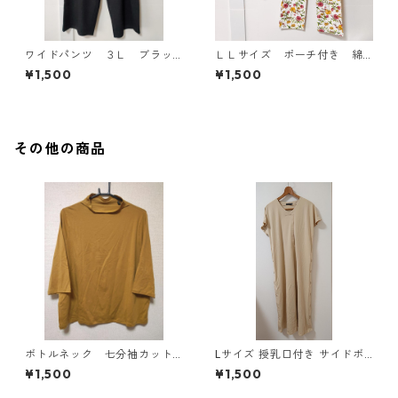
ワイドパンツ ３Ｌ ブラッ
ＬＬサイズ ポーチ付き 綿
ク KAE-4697
１００％ 花柄 トラベルパ
¥1,500
¥1,500
ジャマ ホワイト KAE-4578
その他の商品
ボトルネック 七分袖カット
Lサイズ 授乳口付き サイドボ
ソー ４Ｌ マスタード KA
タンデザイン ワンピース マタ
¥1,500
¥1,500
E-4818
ニティ ベージュ ◆KIY-1303
◆