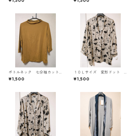
¥1,500
¥1,500
フホワイト KAE-4774
ボトルネック 七分袖カット
１０Ｌサイズ 変形ドット
ソー ４Ｌ マスタード KA
花柄 ボウタイブラウス オ
¥1,500
¥1,500
E-4816
フホワイト KAE-4773