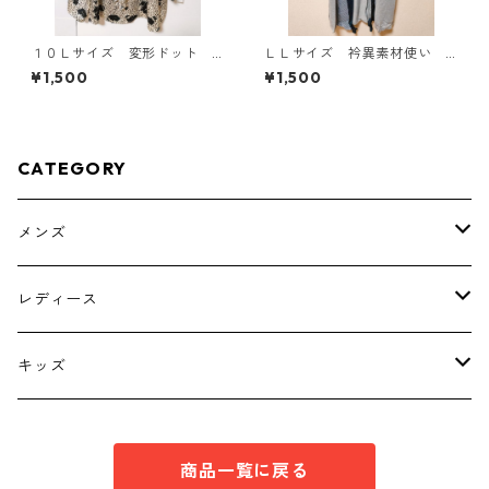
１０Ｌサイズ 変形ドット
ＬＬサイズ 衿異素材使い
花柄 ボウタイブラウス オ
トッパーカーディガン グレ
¥1,500
¥1,500
フホワイト KAE-4776
ー KAE-4807
CATEGORY
メンズ
トップス
レディース
ボトムス
トップス
キッズ
スーツ
インナー
トップス
商品一覧に戻る