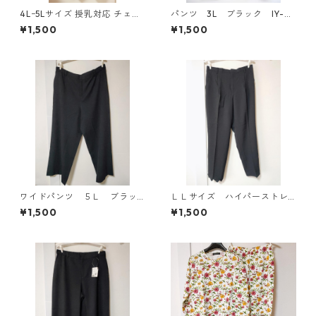
4Lｰ5Lサイズ 授乳対応 チェッ
パンツ 3L ブラック IY-45
ク柄 半袖ルームウェア マタニ
25
¥1,500
¥1,500
ティ ブルー系/グレー ◆KIY-1
305◆
ワイドパンツ ５Ｌ ブラッ
ＬＬサイズ ハイパーストレ
ク KAE-4725
ッチ センタープレスパン
¥1,500
¥1,500
ツ ブラック KAE-4704