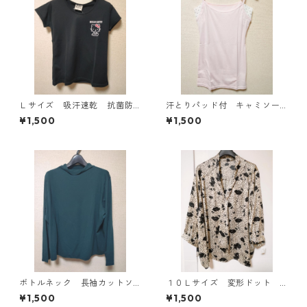
Ｌサイズ 吸汗速乾 抗菌防
汗とりパッド付 キャミソー
臭・消臭 ハローキティ ド
ル Ｌ ライトピンク KAE-
¥1,500
¥1,500
ライメッシュＴシャツ ブラ
4789
ック KAE-4779
ボトルネック 長袖カットソ
１０Ｌサイズ 変形ドット
ー ４Ｌ ティールグリー
花柄 ボウタイブラウス オ
¥1,500
¥1,500
ン KAE-4812
フホワイト KAE-4773