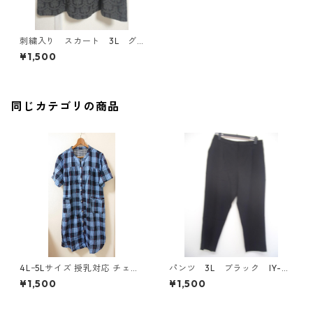
刺繍入り スカート 3L グ
レー MAA-2525
¥1,500
同じカテゴリの商品
4Lｰ5Lサイズ 授乳対応 チェッ
パンツ 3L ブラック IY-45
ク柄 半袖ルームウェア マタニ
25
¥1,500
¥1,500
ティ ブルー系/グレー ◆KIY-1
305◆