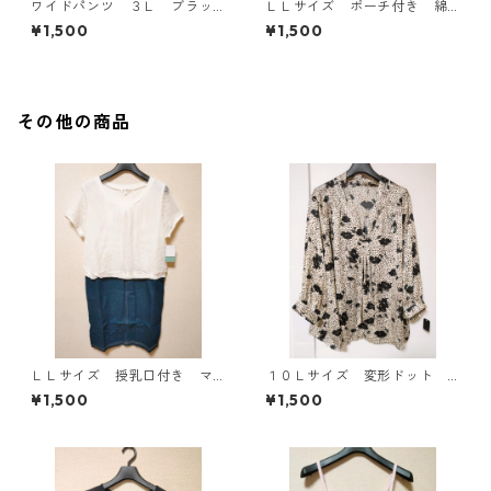
ワイドパンツ ３Ｌ ブラッ
ＬＬサイズ ポーチ付き 綿
ク KAE-4697
１００％ 花柄 トラベルパ
¥1,500
¥1,500
ジャマ ホワイト KAE-4578
その他の商品
ＬＬサイズ 授乳口付き マ
１０Ｌサイズ 変形ドット
タニティ ドッキングワンピ
花柄 ボウタイブラウス オ
¥1,500
¥1,500
ース ホワイト×ブルー KAE
フホワイト KAE-4771
-4796