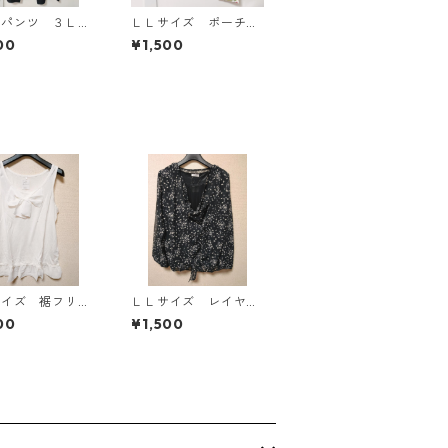
ドパンツ ３Ｌ
ＬＬサイズ ポーチ付
ク KAE-4697
き 綿１００％ 花
00
¥1,500
柄 トラベルパジャ
マ ホワイト KAE-4
578
サイズ 裾フリ
ＬＬサイズ レイヤー
リボン付きタンク
ド風 シフォンブラウ
00
¥1,500
プ オフホワイ
ス ブラック KAE-4
E-4781
786