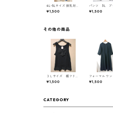
4Lｰ5Lサイズ 授乳対応
パンツ 3L ブ
チェック柄 半袖ルーム
ク IY-4525
¥1,500
¥1,500
ウェア マタニティ ブ
ルー系/グレー ◆KIY-1
305◆
その他の商品
３Ｌサイズ 裾フリ
フォーマル ワ
ル リボン付きタンク
5L ブラック ◆KI
¥1,500
¥1,500
トップ ブラック K
00◆
AE-4788
CATEGORY