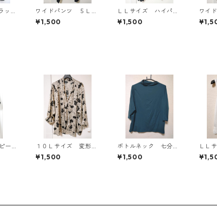
ラッ
ワイドパンツ ５Ｌ
ＬＬサイズ ハイパー
ワイ
ブラック KAE-4725
ストレッチ センター
ブラッ
¥1,500
¥1,500
¥1,5
プレスパンツ ブラッ
ク KAE-4704
ンピース
１０Ｌサイズ 変形ド
ボトルネック 七分袖
ＬＬ
Y-13
ット 花柄 ボウタイ
カットソー ４Ｌ テ
ル 
¥1,500
¥1,500
¥1,5
ブラウス オフホワイ
ィールグリーン KAE
トッ
ト KAE-4775
-4815
ト KA