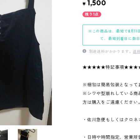
1,500
¥
残り1点
※この商品は、最短で8月11
て、最短到着日に数
別途送料がかかります。
送
★★★★★特記事項★★★
※梱包は簡易包装となって
※シワや型崩れしている商
方は購入をご遠慮ください
・佐川急便もしくはクロネ
・日時や時間指定、営業所