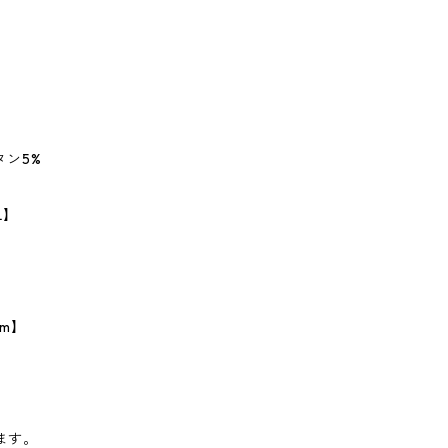
タン5%
L】
m】
ます。