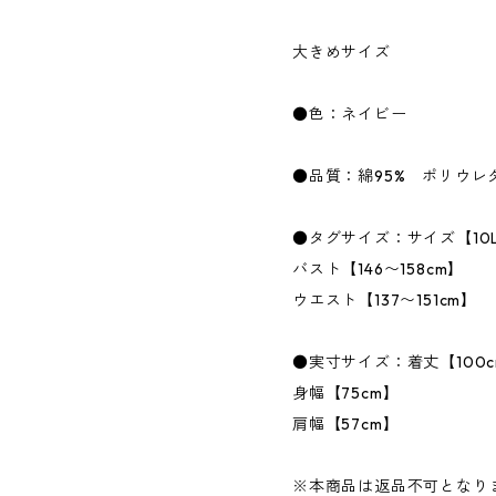
大きめサイズ
●色：ネイビー
●品質：綿95% ポリウレ
●タグサイズ：サイズ【10
バスト【146〜158cm】
ウエスト【137〜151cm】
●実寸サイズ：着丈【100c
身幅【75cm】
肩幅【57cm】
※本商品は返品不可となり