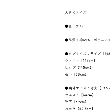
大きめサイズ
●色：ブルー
●品質：綿65% ポリエス
●タグサイズ：サイズ【146-
ウエスト【146cm】
ヒップ【145cm】
股下【73cm】
●実寸サイズ：総丈【103c
ウエスト【64cm】
股下【69cm】
わたり【42.5cm】