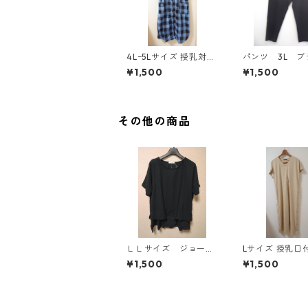
4Lｰ5Lサイズ 授乳対応
パンツ 3L ブ
チェック柄 半袖ルーム
ク IY-4525
¥1,500
¥1,500
ウェア マタニティ ブ
ルー系/グレー ◆KIY-1
305◆
その他の商品
ＬＬサイズ ジョーゼ
Lサイズ 授乳口付き サ
ット レイヤード風プ
イドボタンデザ
¥1,500
¥1,500
ルオーバー ブラッ
ンピース マタニ
ク KAE-4785
ベージュ ◆KIY-
◆