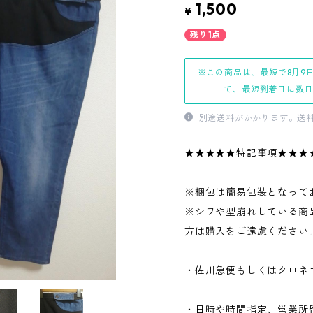
1,500
¥
残り1点
※この商品は、最短で8月9
て、最短到着日に数
別途送料がかかります。
送
★★★★★特記事項★★★
※梱包は簡易包装となって
※シワや型崩れしている商
方は購入をご遠慮ください
・佐川急便もしくはクロネ
・日時や時間指定、営業所