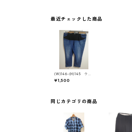
最近チェックした商品
(W)146-(H)145 ウエ
ストゴム ベルト付
¥1,500
き デニムパンツ ブ
ルー MAA-2513
同じカテゴリの商品