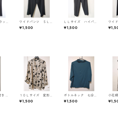
ラッ
ワイドパンツ ５Ｌ
ＬＬサイズ ハイパー
ワイ
ブラック KAE-4725
ストレッチ センター
ブラッ
¥1,500
¥1,500
¥1,5
プレスパンツ ブラッ
ク KAE-4704
１０Ｌサイズ 変形ド
ボトルネック 七分袖
小花
イン ワ
ット 花柄 ボウタイ
カットソー ４Ｌ テ
ワン
¥1,500
¥1,500
¥1,5
ティ
ブラウス オフホワイ
ィールグリーン KAE
ラック 
1303
ト KAE-4775
-4815