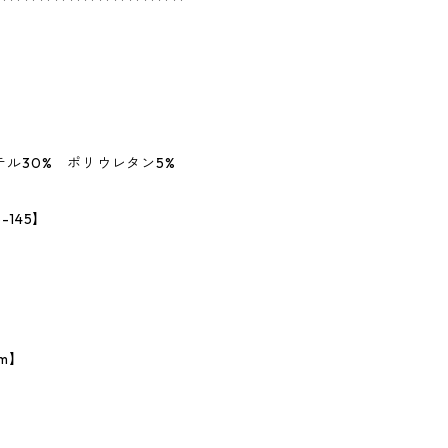
テル30% ポリウレタン5%
145】
m】