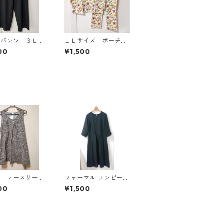
ドパンツ ３Ｌ
ＬＬサイズ ポーチ付
ク KAE-4697
き 綿１００％ 花
00
¥1,500
柄 トラベルパジャ
マ ホワイト KAE-4
578
柄 ノースリーブ
フォーマル ワンピース
ピース ４Ｌ ブ
5L ブラック ◆KIY-13
00
¥1,500
KAE-4819
00◆