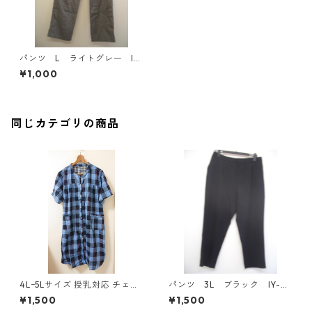
パンツ L ライトグレー IY
-3851
¥1,000
同じカテゴリの商品
4Lｰ5Lサイズ 授乳対応 チェッ
パンツ 3L ブラック IY-45
ク柄 半袖ルームウェア マタニ
25
¥1,500
¥1,500
ティ ブルー系/グレー ◆KIY-1