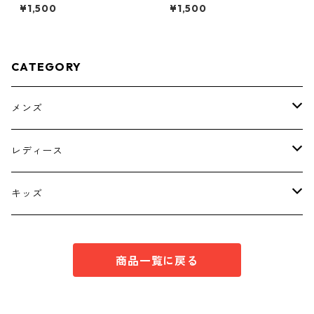
イヤード風プルオーバー ブ
ル Ｌ ライトピンク KAE-
¥1,500
¥1,500
ラック KAE-4792
4789
CATEGORY
メンズ
トップス
レディース
ボトムス
トップス
キッズ
スーツ
インナー
トップス
商品一覧に戻る
シューズ
スーツ
インナー