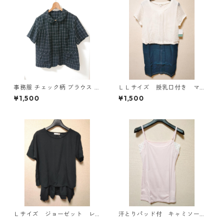
事務服 チェック柄 ブラウス 3
ＬＬサイズ 授乳口付き マ
L ブラック ◆KIY-1298◆
タニティ ドッキングワンピ
¥1,500
¥1,500
ース ホワイト×ブルー KAE
-4796
Ｌサイズ ジョーゼット レ
汗とりパッド付 キャミソー