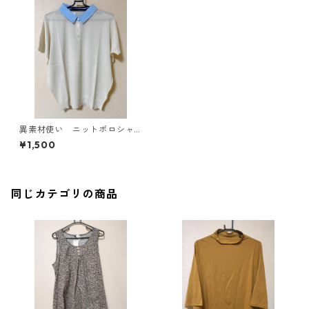
異素材使い ニットポロシャ
ツ ＬＬ アイボリー KAE-
¥1,500
3699
同じカテゴリの商品