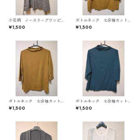
小花柄 ノースリーブワンピ
ボトルネック 七分袖カット
ース ４Ｌ ブラック KAE-
ソー ４Ｌ マスタード KA
¥1,500
¥1,500
4819
E-4818
ボトルネック 七分袖カット
ボトルネック 七分袖カット
ソー ４Ｌ マスタード KA
ソー ４Ｌ ティールグリー
¥1,500
¥1,500
E-4816
ン KAE-4815