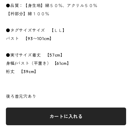
●品質：【身生地】綿５０％、アクリル５０％
【衿部分】綿１００％
●タグサイズサイズ 【ＬＬ】
バスト 【93〜101cm】
●実寸サイズ着丈 【57cm】
身幅/バスト（平置き） 【61cm】
裄丈 【39cm】
後ろ首元穴あり
カートに入れる