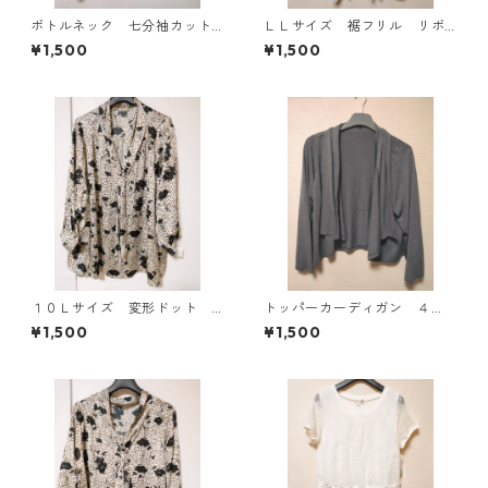
ボトルネック 七分袖カット
ＬＬサイズ 裾フリル リボ
ソー ４Ｌ マスタード KA
ン付きタンクトップ オフホ
¥1,500
¥1,500
E-4818
ワイト KAE-4781
１０Ｌサイズ 変形ドット
トッパーカーディガン ４
花柄 ボウタイブラウス オ
Ｌ グレー KAE-4814
¥1,500
¥1,500
フホワイト KAE-4776