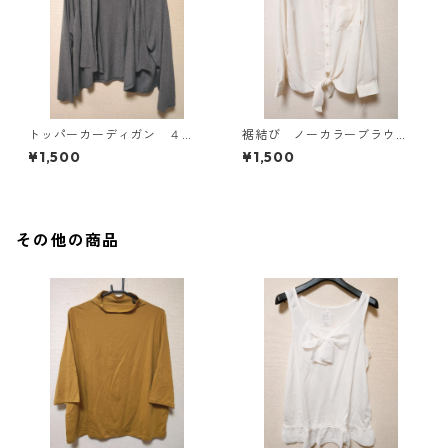
トッパーカーディガン ４
裾結び ノーカラーブラウ
Ｌ グレー KAE-4814
ス ３Ｌ アイボリー KAE-
¥1,500
¥1,500
4813
その他の商品