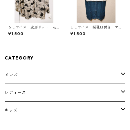
５Ｌサイズ 変形ドット 花
ＬＬサイズ 授乳口付き マ
柄 ボウタイブラウス オフ
タニティ ドッキングワンピ
¥1,500
¥1,500
ホワイト KAE-4765
ース ホワイト×ブルー KAE
-4795
CATEGORY
メンズ
トップス
レディース
ボトムス
トップス
キッズ
スーツ
インナー
トップス