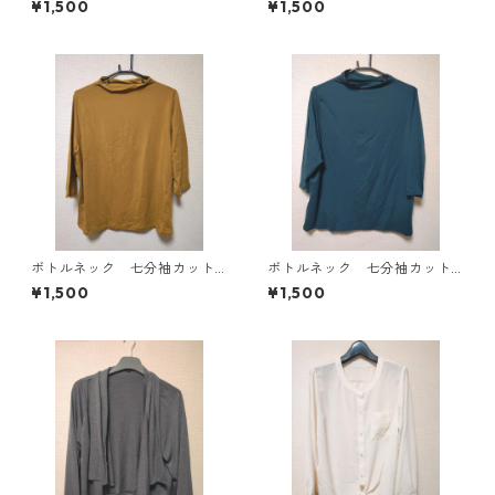
¥1,500
¥1,500
4819
E-4818
ボトルネック 七分袖カット
ボトルネック 七分袖カット
ソー ４Ｌ マスタード KA
ソー ４Ｌ ティールグリー
¥1,500
¥1,500
E-4816
ン KAE-4815