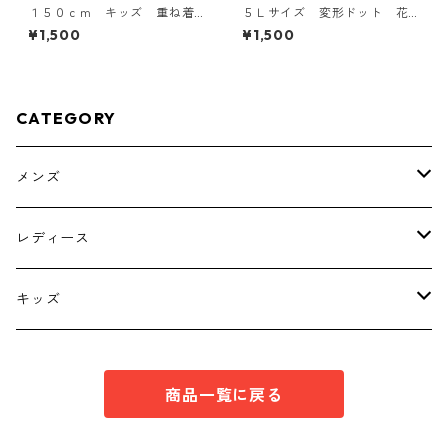
１５０ｃｍ キッズ 重ね着
５Ｌサイズ 変形ドット 花
風ドルマントップス マゼン
柄 ボウタイブラウス オフ
¥1,500
¥1,500
タ KAE-4791
ホワイト KAE-4762
CATEGORY
メンズ
トップス
レディース
ボトムス
トップス
キッズ
スーツ
インナー
トップス
商品一覧に戻る
シューズ
スーツ
インナー