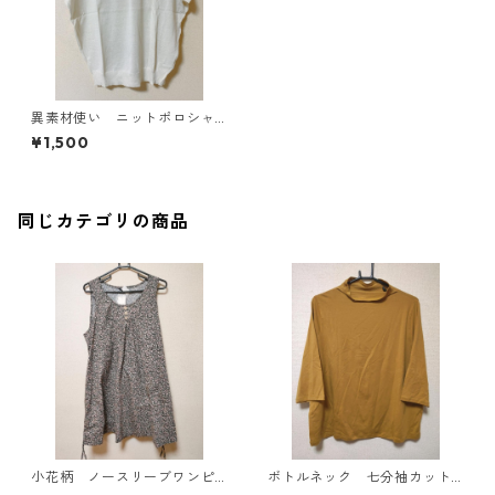
異素材使い ニットポロシャ
ツ ＬＬ アイボリー KAE-
¥1,500
3695
同じカテゴリの商品
小花柄 ノースリーブワンピ
ボトルネック 七分袖カット
ース ４Ｌ ブラック KAE-
ソー ４Ｌ マスタード KA