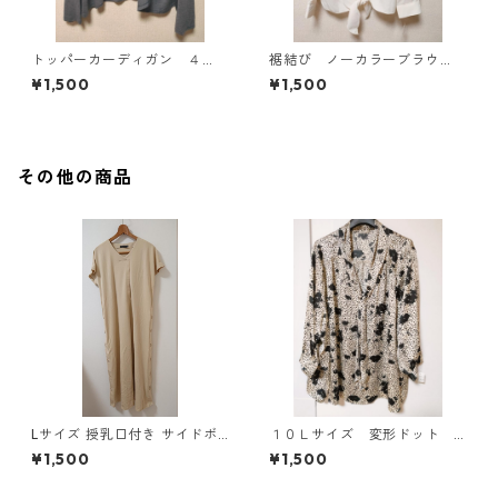
トッパーカーディガン ４
裾結び ノーカラーブラウ
Ｌ グレー KAE-4814
ス ３Ｌ アイボリー KAE-
¥1,500
¥1,500
4813
その他の商品
Lサイズ 授乳口付き サイドボ
１０Ｌサイズ 変形ドット
タンデザイン ワンピース マタ
花柄 ボウタイブラウス オ
¥1,500
¥1,500
ニティ ベージュ ◆KIY-1303
フホワイト KAE-4776
◆