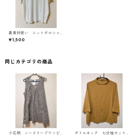
異素材使い ニットポロシャ
ツ ＬＬ アイボリー KAE-
¥1,500
3694
同じカテゴリの商品
小花柄 ノースリーブワンピ
ボトルネック 七分袖カット
ース ４Ｌ ブラック KAE-
ソー ４Ｌ マスタード KA