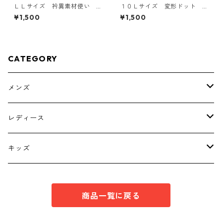
ＬＬサイズ 衿異素材使い
１０Ｌサイズ 変形ドット
トッパーカーディガン グレ
花柄 ボウタイブラウス オ
¥1,500
¥1,500
ー KAE-4807
フホワイト KAE-4774
CATEGORY
メンズ
トップス
レディース
ボトムス
トップス
キッズ
スーツ
インナー
トップス
商品一覧に戻る
シューズ
スーツ
インナー