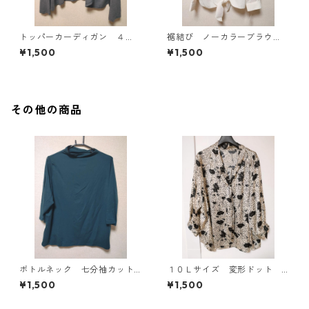
トッパーカーディガン ４
裾結び ノーカラーブラウ
Ｌ グレー KAE-4814
ス ３Ｌ アイボリー KAE-
¥1,500
¥1,500
4813
その他の商品
ボトルネック 七分袖カット
１０Ｌサイズ 変形ドット
ソー ４Ｌ ティールグリー
花柄 ボウタイブラウス オ
¥1,500
¥1,500
ン KAE-4815
フホワイト KAE-4778