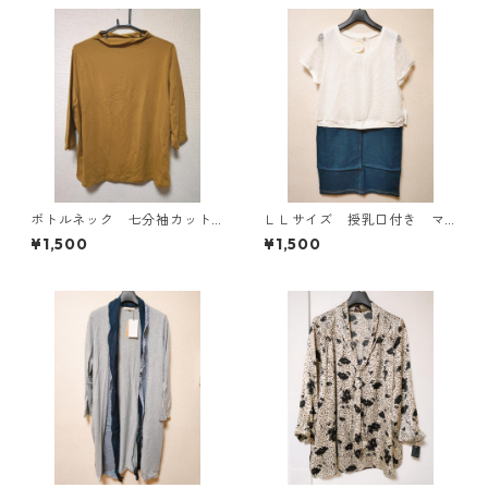
ボトルネック 七分袖カット
ＬＬサイズ 授乳口付き マ
ソー ４Ｌ マスタード KA
タニティ ドッキングワンピ
¥1,500
¥1,500
E-4816
ース ホワイト×ブルー KAE
-4794