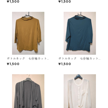
¥1,500
¥1,500
4819
E-4818
ボトルネック 七分袖カット
ボトルネック 七分袖カット
ソー ４Ｌ マスタード KA
ソー ４Ｌ ティールグリー
¥1,500
¥1,500
E-4816
ン KAE-4815