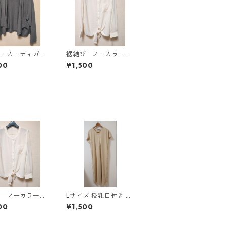
パーカーディガ
裾結び ノーカラーブ
Ｌ グレー K
ラウス ３Ｌ アイボ
00
¥1,500
814
リー KAE-4813
び ノーカラーブ
Lサイズ 授乳口付き サ
ス ３Ｌ アイボ
イドボタンデザイン ワ
00
¥1,500
AE-4813
ンピース マタニティ
ベージュ ◆KIY-1303
◆