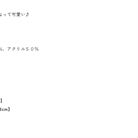
なって可愛い♪
％、アクリル５０％
】
m】
8cm】