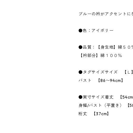
ブルーの衿がアクセントに
●色：アイボリー
●品質：【身生地】綿５０
【衿部分】綿１００％
●タグサイズサイズ 【Ｌ
バスト 【86〜94cm】
●実寸サイズ着丈 【54c
身幅/バスト（平置き） 【5
裄丈 【37cm】