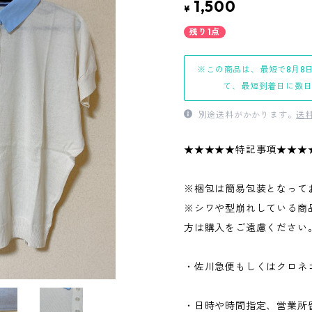
1,500
¥
残り1点
※この商品は、最短で8月8
て、最短到着日に数
別途送料がかかります。
送
★★★★★特記事項★★★
※梱包は簡易包装となって
※シワや型崩れしている商
方は購入をご遠慮ください
・佐川急便もしくはクロネ
・日時や時間指定、営業所