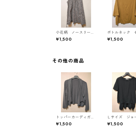
小花柄 ノースリーブ
ボトルネック 
ワンピース ４Ｌ ブ
カットソー ４
¥1,500
¥1,500
ラック KAE-4819
スタード KAE-4
その他の商品
トッパーカーディガ
Ｌサイズ ジョ
ン ４Ｌ グレー K
ト レイヤード
¥1,500
¥1,500
AE-4814
オーバー ブ
KAE-4792