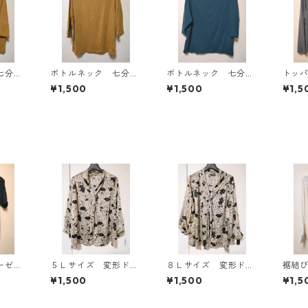
七分袖
ボトルネック 七分袖
ボトルネック 七分袖
トッ
Ｌ マ
カットソー ４Ｌ マ
カットソー ４Ｌ テ
ン ４
¥1,500
¥1,500
¥1,5
818
スタード KAE-4816
ィールグリーン KAE
AE-4
-4815
ーゼッ
５Ｌサイズ 変形ドッ
８Ｌサイズ 変形ドッ
裾結
風プル
ト 花柄 ボウタイブ
ト 花柄 ボウタイブ
ラウ
¥1,500
¥1,500
¥1,5
ラック
ラウス オフホワイ
ラウス オフホワイ
リー K
ト KAE-4762
ト KAE-4770