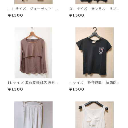
ＬＬサイズ ジョーゼット
３Ｌサイズ 裾フリル リボ
レイヤード風プルオーバー
ン付きタンクトップ ブラッ
¥1,500
¥1,500
ブラック KAE-4785
ク KAE-4788
LL サイズ 産前産後対応 授乳
Ｌサイズ 吸汗速乾 抗菌防
口付き 長袖シャツ マタニティ
臭・消臭 ハローキティ ド
¥1,500
¥1,500
チャコールグレー ◆KIY-1304
ライメッシュＴシャツ ブラ
◆
ック KAE-4779