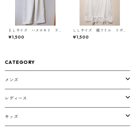
ＥＬサイズ ハナエモリ テ
ＬＬサイズ 裾フリル リボ
ーパードパンツ ナース ホ
ン付きタンクトップ オフホ
¥1,500
¥1,500
ワイト KAE-4159
ワイト KAE-4781
CATEGORY
メンズ
トップス
レディース
ボトムス
トップス
キッズ
スーツ
インナー
トップス