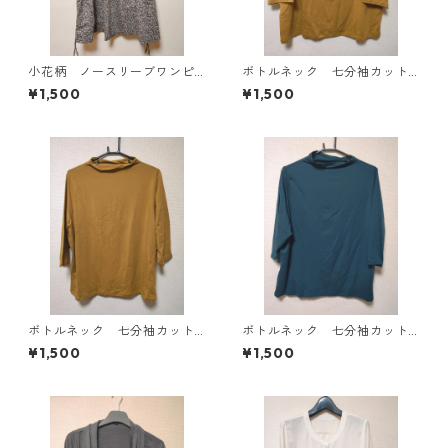
小花柄 ノースリーブワンピ
ボトルネック 七分袖カット
ース ４Ｌ ブラック KAE-
ソー ４Ｌ マスタード KA
¥1,500
¥1,500
4819
E-4818
ボトルネック 七分袖カット
ボトルネック 七分袖カット
ソー ４Ｌ マスタード KA
ソー ４Ｌ ティールグリー
¥1,500
¥1,500
E-4816
ン KAE-4815