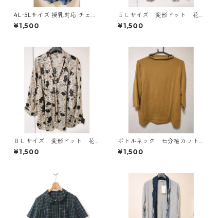
4Lｰ5Lサイズ 授乳対応 チェッ
５Ｌサイズ 変形ドット 花
ク柄 半袖ルームウェア マタニ
柄 ボウタイブラウス オフ
¥1,500
¥1,500
ティ ブルー系/グレー ◆KIY-1
ホワイト KAE-4765
305◆
８Ｌサイズ 変形ドット 花
ボトルネック 七分袖カット
柄 ボウタイブラウス オフ
ソー ４Ｌ マスタード KA
¥1,500
¥1,500
ホワイト KAE-4769
E-4817