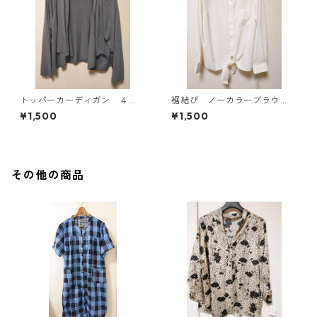
トッパーカーディガン ４
裾結び ノーカラーブラウ
Ｌ グレー KAE-4814
ス ３Ｌ アイボリー KAE-
¥1,500
¥1,500
4813
その他の商品