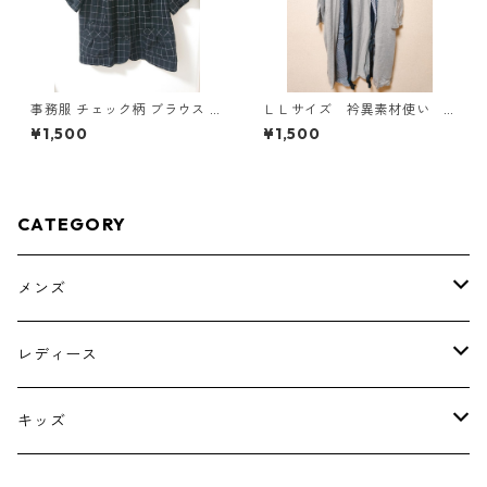
事務服 チェック柄 ブラウス 3
ＬＬサイズ 衿異素材使い
L ブラック ◆KIY-1298◆
トッパーカーディガン グレ
¥1,500
¥1,500
ー KAE-4807
CATEGORY
メンズ
トップス
レディース
ボトムス
トップス
キッズ
スーツ
インナー
トップス