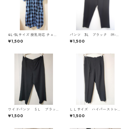
4Lｰ5Lサイズ 授乳対応 チェッ
パンツ 3L ブラック IY-45
ク柄 半袖ルームウェア マタニ
25
¥1,500
¥1,500
ティ ブルー系/グレー ◆KIY-1
305◆
ワイドパンツ ５Ｌ ブラッ
ＬＬサイズ ハイパーストレ
ク KAE-4725
ッチ センタープレスパン
¥1,500
¥1,500
ツ ブラック KAE-4704