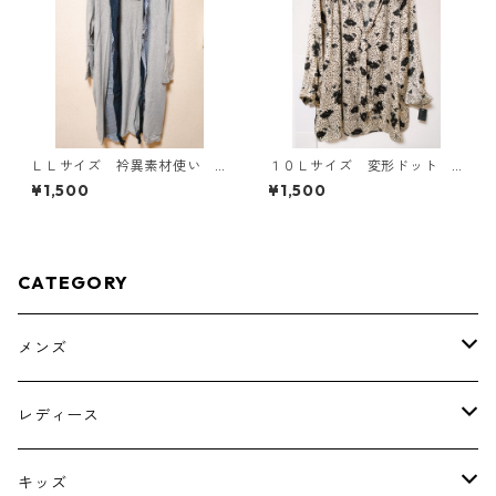
ＬＬサイズ 衿異素材使い
１０Ｌサイズ 変形ドット
トッパーカーディガン グレ
花柄 ボウタイブラウス オ
¥1,500
¥1,500
ー KAE-4807
フホワイト KAE-4774
CATEGORY
メンズ
トップス
レディース
ボトムス
トップス
キッズ