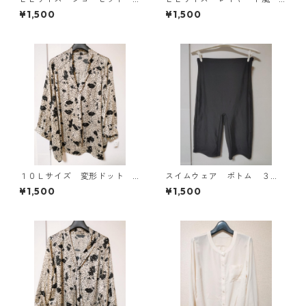
レイヤード風プルオーバー
シフォンブラウス ブラッ
¥1,500
¥1,500
ブラック KAE-4785
ク KAE-4786
１０Ｌサイズ 変形ドット
スイムウェア ボトム ３
花柄 ボウタイブラウス オ
Ｌ ブラック KAE-4563
¥1,500
¥1,500
フホワイト KAE-4773