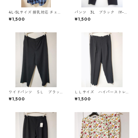
4Lｰ5Lサイズ 授乳対応 チェッ
パンツ 3L ブラック IY-45
ク柄 半袖ルームウェア マタニ
25
¥1,500
¥1,500
ティ ブルー系/グレー ◆KIY-1
305◆
ワイドパンツ ５Ｌ ブラッ
ＬＬサイズ ハイパーストレ
ク KAE-4725
ッチ センタープレスパン
¥1,500
¥1,500
ツ ブラック KAE-4704