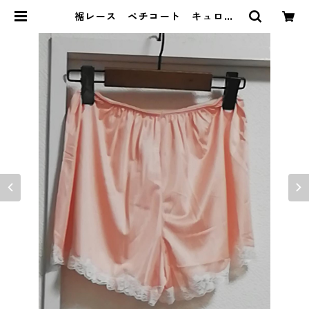
裾レース ペチコート キュロッ
ト L ピンク MAA-2560 | DOL
UCK PRODUCE