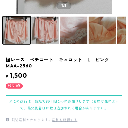
1
/5
裾レース ペチコート キュロット L ピンク
MAA-2560
1,500
¥
残り1点
※この商品は、最短で8月11日(火)にお届けします（お届け先によっ
て、最短到着日に数日追加される場合があります）。
別途送料がかかります。
送料を確認する