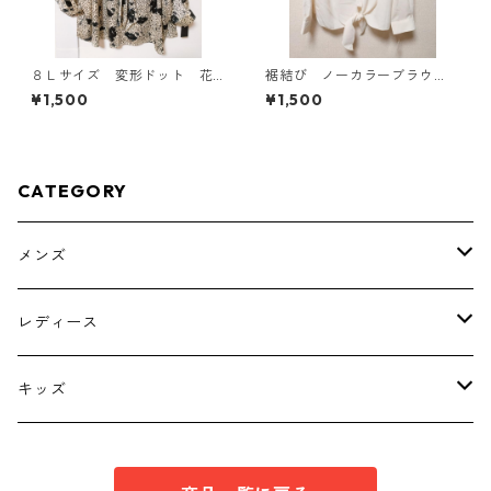
８Ｌサイズ 変形ドット 花
裾結び ノーカラーブラウ
柄 ボウタイブラウス オフ
ス ３Ｌ アイボリー KAE-
¥1,500
¥1,500
ホワイト KAE-4770
4813
CATEGORY
メンズ
トップス
レディース
ボトムス
トップス
キッズ
スーツ
インナー
トップス