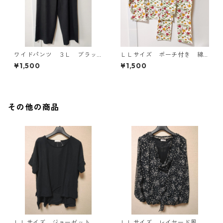
ワイドパンツ ３Ｌ ブラッ
ＬＬサイズ ポーチ付き 綿
ク KAE-4697
１００％ 花柄 トラベルパ
¥1,500
¥1,500
ジャマ ホワイト KAE-4578
その他の商品
ＬＬサイズ ジョーゼット
ＬＬサイズ レイヤード風