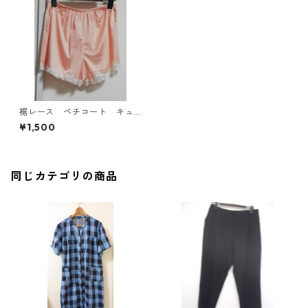
裾レース ペチコート キュ
ロット L ピンク MAA-25
¥1,500
60
同じカテゴリの商品