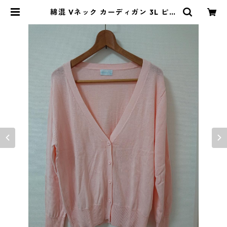
綿混 Vネック カーディガン 3L ピン
ク ◆KIY-988◆ | DOLUCK PRO
DUCE