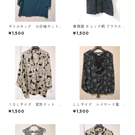
ボトルネック 七分袖カット
事務服 チェック柄 ブラウス 3
ソー ４Ｌ ティールグリー
L ブラック ◆KIY-1298◆
¥1,500
¥1,500
ン KAE-4815
１０Ｌサイズ 変形ドット
ＬＬサイズ レイヤード風
花柄 ボウタイブラウス オ
シフォンブラウス ブラッ
¥1,500
¥1,500
フホワイト KAE-4773
ク KAE-4786