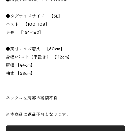
●タグサイズサイズ 【3L】
バスト 【100ｰ108】
身長 【154ｰ162】
●実寸サイズ着丈 【60cm】
身幅/バスト（平置き） 【112cm】
肩幅 【44cm】
袖丈 【58cm】
ネック～左肩部の縫製不良
※本商品は返品不可となります。