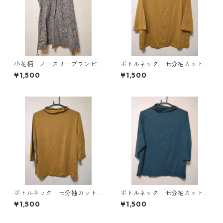
小花柄 ノースリーブワンピ
ボトルネック 七分袖カット
ース ４Ｌ ブラック KAE-
ソー ４Ｌ マスタード KA
¥1,500
¥1,500
4819
E-4818
ボトルネック 七分袖カット
ボトルネック 七分袖カット
ソー ４Ｌ マスタード KA
ソー ４Ｌ ティールグリー
¥1,500
¥1,500
E-4816
ン KAE-4815