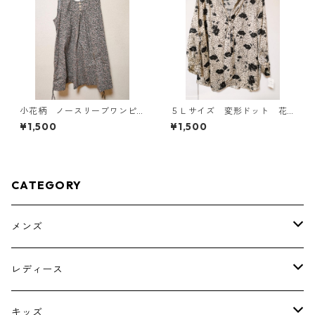
小花柄 ノースリーブワンピ
５Ｌサイズ 変形ドット 花
ース ４Ｌ ブラック KAE-
柄 ボウタイブラウス オフ
¥1,500
¥1,500
4819
ホワイト KAE-4765
CATEGORY
メンズ
トップス
レディース
ボトムス
トップス
キッズ