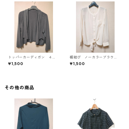
トッパーカーディガン ４
裾結び ノーカラーブラウ
Ｌ グレー KAE-4814
ス ３Ｌ アイボリー KAE-
¥1,500
¥1,500
4813
その他の商品