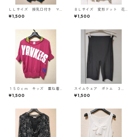
ＬＬサイズ 授乳口付き マ
８Ｌサイズ 変形ドット 花
タニティ ドッキングワンピ
柄 ボウタイブラウス オフ
¥1,500
¥1,500
ース ホワイト×ブルー KAE
ホワイト KAE-4770
-4795
１５０ｃｍ キッズ 重ね着
スイムウェア ボトム ３
風ドルマントップス マゼン
Ｌ ブラック KAE-4563
¥1,500
¥1,500
タ KAE-4791