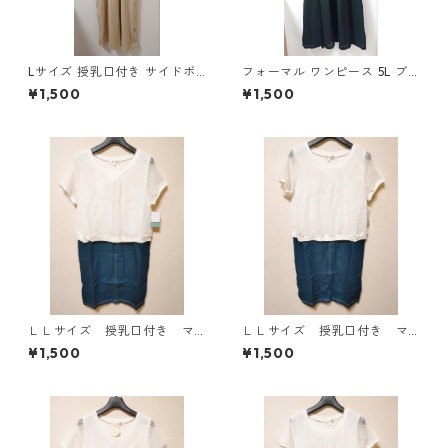
Lサイズ 授乳口付き サイドボ
フォーマル ワンピース 5L ブ
タンデザイン ワンピース マタ
ラック ◆KIY-1300◆
¥1,500
¥1,500
ニティ ベージュ ◆KIY-1303
◆
ＬＬサイズ 授乳口付き マ
ＬＬサイズ 授乳口付き マ
タニティ ドッキングワンピ
タニティ ドッキングワンピ
¥1,500
¥1,500
ース ホワイト×ブルー KAE
ース ホワイト×ブルー KAE
-4796
-4795