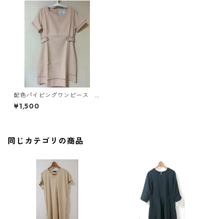
配色パイピングワンピース
ナース ＬＬ ベージュ KA
¥1,500
E-3825
同じカテゴリの商品