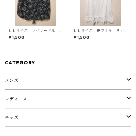
ＬＬサイズ レイヤード風
ＬＬサイズ 裾フリル リボ
シフォンブラウス ブラッ
ン付きタンクトップ オフホ
¥1,500
¥1,500
ク KAE-4786
ワイト KAE-4781
CATEGORY
メンズ
トップス
レディース
ボトムス
トップス
キッズ
スーツ
インナー
トップス