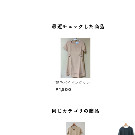
最近チェックした商品
配色パイピングワンピ
ース ナース ＬＬ
¥1,500
ベージュ KAE-3824
同じカテゴリの商品