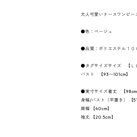
大人可愛いナースワンピー
●色：ベージュ
●品質：ポリエステル１０
●タグサイズサイズ 【Ｌ
バスト 【93〜101cm】
●実寸サイズ着丈 【98c
身幅/バスト（平置き） 【5
肩幅 【40cm】
袖丈 【20.5cm】