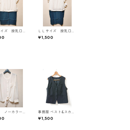
サイズ 授乳口付
ＬＬサイズ 授乳口付
マタニティ ドッ
き マタニティ ドッ
00
¥1,500
グワンピース ホ
キングワンピース ホ
×ブルー KAE-
ワイト×ブルー KAE-
4793
び ノーカラーブ
事務服 ベスト&スカー
ス ３Ｌ アイボ
トセット 3L ブラック
00
¥1,500
AE-4813
◆KIY-1299◆