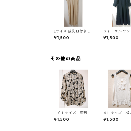
Lサイズ 授乳口付き サ
フォーマル ワ
イドボタンデザイン ワ
5L ブラック ◆KI
¥1,500
¥1,500
ンピース マタニティ
00◆
ベージュ ◆KIY-1303
◆
その他の商品
１０Ｌサイズ 変形ド
４Ｌサイズ 裾
ット 花柄 ボウタイ
ル リボン付き
¥1,500
¥1,500
ブラウス オフホワイ
トップ オフホ
ト KAE-4778
ト KAE-4780