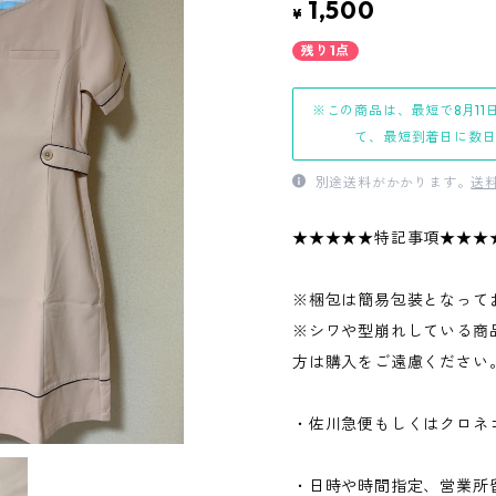
1,500
¥
残り1点
※この商品は、最短で8月11
て、最短到着日に数
別途送料がかかります。
送
★★★★★特記事項★★★
※梱包は簡易包装となって
※シワや型崩れしている商
方は購入をご遠慮ください
・佐川急便もしくはクロネ
・日時や時間指定、営業所