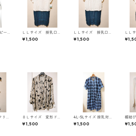
ンピース
ＬＬサイズ 授乳口付
ＬＬサイズ 授乳口付
ＬＬ
Y-13
き マタニティ ドッ
き マタニティ ドッ
き 
¥1,500
¥1,500
¥1,5
キングワンピース ホ
キングワンピース ホ
キン
ワイト×ブルー KAE-
ワイト×ブルー KAE-
ワイト
4796
4795
4794
フリ
８Ｌサイズ 変形ドッ
4Lｰ5Lサイズ 授乳対応
裾結
タンク
ト 花柄 ボウタイブ
チェック柄 半袖ルーム
ラウ
¥1,500
¥1,500
¥1,5
ワイ
ラウス オフホワイ
ウェア マタニティ ブ
リー K
ト KAE-4767
ルー系/グレー ◆KIY-1
305◆