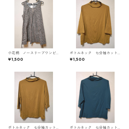
小花柄 ノースリーブワンピ
ボトルネック 七分袖カット
ース ４Ｌ ブラック KAE-
ソー ４Ｌ マスタード KA
¥1,500
¥1,500
4819
E-4818
ボトルネック 七分袖カット
ボトルネック 七分袖カット