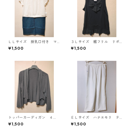
ＬＬサイズ 授乳口付き マ
３Ｌサイズ 裾フリル リボ
タニティ ドッキングワンピ
ン付きタンクトップ ブラッ
¥1,500
¥1,500
ース ホワイト×ブルー KAE
ク KAE-4788
-4794
トッパーカーディガン ４
ＥＬサイズ ハナエモリ テ
Ｌ グレー KAE-4814
ーパードパンツ ナース ホ
¥1,500
¥1,500
ワイト KAE-4159