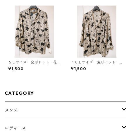
５Ｌサイズ 変形ドット 花
１０Ｌサイズ 変形ドット
柄 ボウタイブラウス オフ
花柄 ボウタイブラウス オ
¥1,500
¥1,500
ホワイト KAE-4765
フホワイト KAE-4777
CATEGORY
メンズ
トップス
レディース