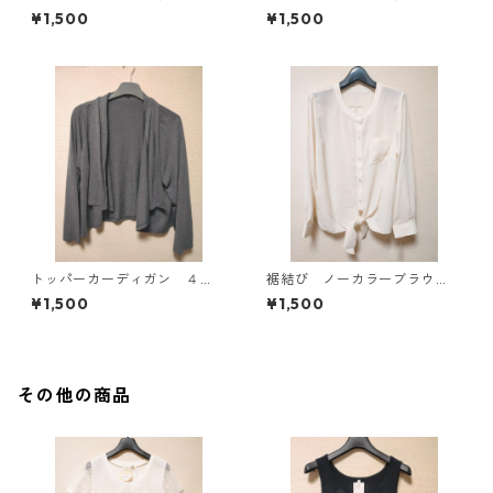
ソー ４Ｌ マスタード KA
ソー ４Ｌ ティールグリー
¥1,500
¥1,500
E-4816
ン KAE-4815
トッパーカーディガン ４
裾結び ノーカラーブラウ
Ｌ グレー KAE-4814
ス ３Ｌ アイボリー KAE-
¥1,500
¥1,500
4813
その他の商品