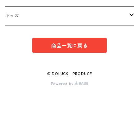
ボトムス
トップス
キッズ
スーツ
インナー
トップス
商品一覧に戻る
シューズ
スーツ
インナー
ワンピース
スーツ
© DOLUCK PRODUCE
Powered by
ボトムス
ボトムス
シューズ
シューズ