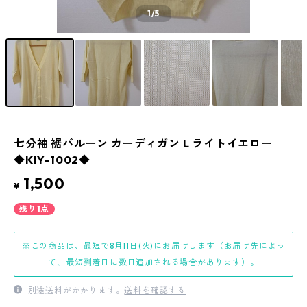
1
/5
七分袖 裾バルーン カーディガン L ライトイエロー
◆KIY-1002◆
1,500
¥
残り1点
※この商品は、最短で8月11日(火)にお届けします（お届け先によっ
て、最短到着日に数日追加される場合があります）。
別途送料がかかります。
送料を確認する