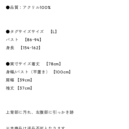
●品質：アクリル100%
●タグサイズサイズ 【L】
バスト 【86ｰ94】
身長 【154ｰ162】
●実寸サイズ着丈 【78cm】
身幅/バスト（平置き） 【100cm】
肩幅 【39cm】
袖丈 【37cm】
上背部に汚れ、左腹部に引っかき跡
※本商品は返品不可となります。