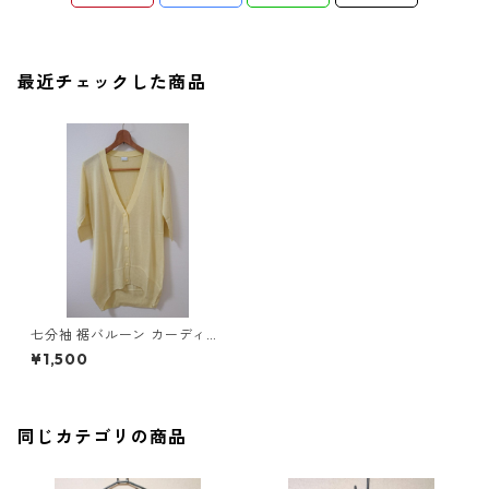
最近チェックした商品
七分袖 裾バルーン カーディガ
ン L ライトイエロー ◆KIY-10
¥1,500
02◆
同じカテゴリの商品