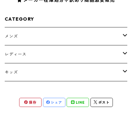
CATEGORY
メンズ
トップス
レディース
ボトムス
トップス
キッズ
スーツ
インナー
トップス
保存
シェア
LINE
ポスト
シューズ
スーツ
インナー
ワンピース
スーツ