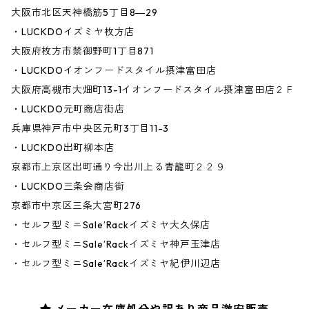
大阪市北区天神橋筋5丁目8―29
・LUCKDOイズミヤ枚方店
大阪府枚方市禁御野町1丁目871
・LUCKDOイオンフードスタイル摂津富田店
大阪府高槻市大畑町13-1イオンフードスタイル摂津富田店２Ｆ
・LUCKDO元町商店街店
兵庫県神戸市中央区元町3丁目11-3
・LUCKDO出町柳本店
京都市上京区出町通り今出川上る青龍町２２９
・LUCKDO三条会商店街
京都市中京区三条大宮町276
・セルフ型ミニSale’Rackイズミヤ大久保店
・セルフ型ミニSale’Rackイズミヤ神戸玉津店
・セルフ型ミニSale’Rackイズミヤ紀伊川辺店
メーカー在庫処分や訳あり商品激安販売