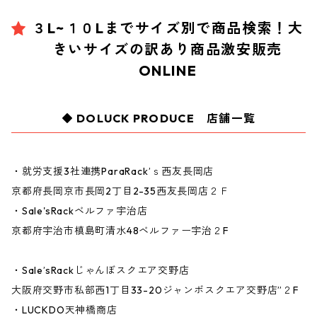
３L~１０Lまでサイズ別で商品検索！大
きいサイズの訳あり商品激安販売
ONLINE
DOLUCK PRODUCE 店舗一覧
・就労支援3社連携ParaRack’ｓ西友長岡店
京都府長岡京市長岡2丁目2-35西友長岡店２Ｆ
・Sale'sRackベルファ宇治店
京都府宇治市槙島町清水48ベルファー宇治２F
・Sale’sRackじゃんぼスクエア交野店
大阪府交野市私部西1丁目33-20ジャンボスクエア交野店”２F
・LUCKDO天神橋商店