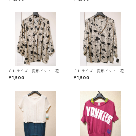
ワイト KAE-4781
E-4817
８Ｌサイズ 変形ドット 花
５Ｌサイズ 変形ドット 花
柄 ボウタイブラウス オフ
柄 ボウタイブラウス オフ
¥1,500
¥1,500
ホワイト KAE-4768
ホワイト KAE-4764