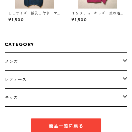
ＬＬサイズ 授乳口付き マ
１５０ｃｍ キッズ 重ね着
タニティ ドッキングワンピ
風ドルマントップス マゼン
¥1,500
¥1,500
ース ホワイト×ブルー KAE
タ KAE-4791
-4796
CATEGORY
メンズ
トップス
レディース
ボトムス
トップス
キッズ
スーツ
インナー
トップス
商品一覧に戻る