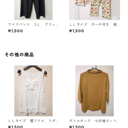
ワイドパンツ ３Ｌ ブラッ
ＬＬサイズ ポーチ付き 綿
ク KAE-4697
１００％ 花柄 トラベルパ
¥1,500
¥1,500
ジャマ ホワイト KAE-4578
その他の商品
ＬＬサイズ 裾フリル リボ
ボトルネック 七分袖カット
ン付きタンクトップ オフホ
ソー ４Ｌ マスタード KA
¥1,500
¥1,500