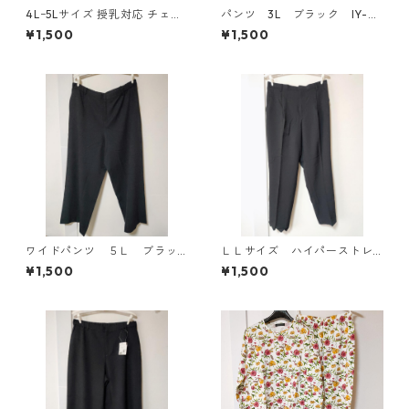
4Lｰ5Lサイズ 授乳対応 チェッ
パンツ 3L ブラック IY-45
ク柄 半袖ルームウェア マタニ
25
¥1,500
¥1,500
ティ ブルー系/グレー ◆KIY-1
305◆
ワイドパンツ ５Ｌ ブラッ
ＬＬサイズ ハイパーストレ
ク KAE-4725
ッチ センタープレスパン
¥1,500
¥1,500
ツ ブラック KAE-4704