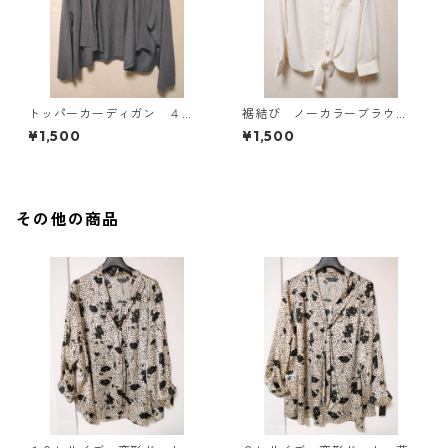
トッパーカーディガン ４
裾結び ノーカラーブラウ
Ｌ グレー KAE-4814
ス ３Ｌ アイボリー KAE-
¥1,500
¥1,500
4813
その他の商品