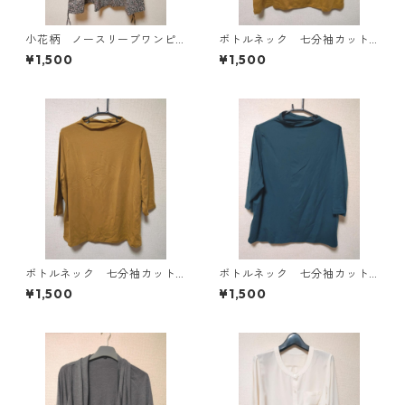
小花柄 ノースリーブワンピ
ボトルネック 七分袖カット
ース ４Ｌ ブラック KAE-
ソー ４Ｌ マスタード KA
¥1,500
¥1,500
4819
E-4818
ボトルネック 七分袖カット
ボトルネック 七分袖カット
ソー ４Ｌ マスタード KA
ソー ４Ｌ ティールグリー
¥1,500
¥1,500
E-4816
ン KAE-4815