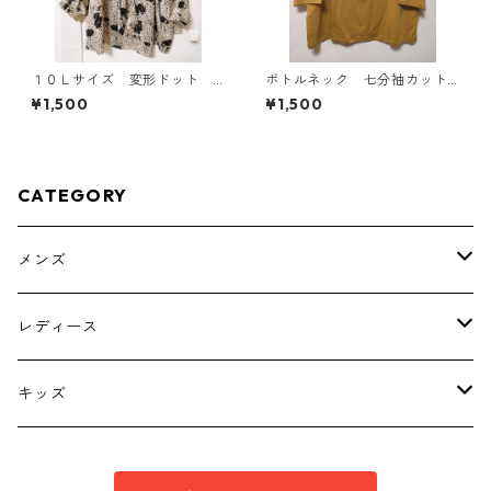
１０Ｌサイズ 変形ドット
ボトルネック 七分袖カット
花柄 ボウタイブラウス オ
ソー ４Ｌ マスタード KA
¥1,500
¥1,500
フホワイト KAE-4775
E-4818
CATEGORY
メンズ
トップス
レディース
ボトムス
トップス
キッズ
スーツ
インナー
トップス