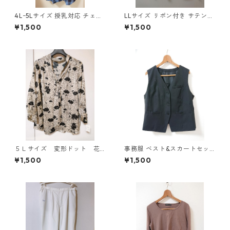
4Lｰ5Lサイズ 授乳対応 チェッ
LLサイズ リボン付き サテン調
ク柄 半袖ルームウェア マタニ
シャツブラウス サックス ◆KI
¥1,500
¥1,500
ティ ブルー系/グレー ◆KIY-1
Y-1301◆
305◆
５Ｌサイズ 変形ドット 花
事務服 ベスト&スカートセッ
柄 ボウタイブラウス オフ
ト 3L ブラック ◆KIY-1299◆
¥1,500
¥1,500
ホワイト KAE-4765