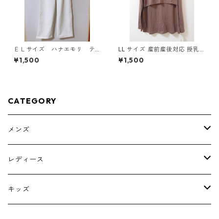
ＥＬサイズ ハナエモリ テ
LL サイズ 産前産後対応 授乳
ーパードパンツ ナース ホ
口付き 長袖シャツ マタニティ
¥1,500
¥1,500
ワイト KAE-4159
チャコールグレー ◆KIY-1304
◆
CATEGORY
メンズ
トップス
レディース
ボトムス
トップス
キッズ
スーツ
インナー
トップス