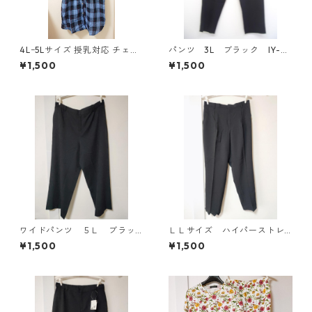
4Lｰ5Lサイズ 授乳対応 チェッ
パンツ 3L ブラック IY-45
ク柄 半袖ルームウェア マタニ
25
¥1,500
¥1,500
ティ ブルー系/グレー ◆KIY-1
305◆
ワイドパンツ ５Ｌ ブラッ
ＬＬサイズ ハイパーストレ
ク KAE-4725
ッチ センタープレスパン
¥1,500
¥1,500
ツ ブラック KAE-4704