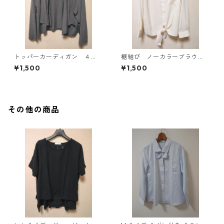
トッパーカーディガン ４
裾結び ノーカラーブラウ
Ｌ グレー KAE-4814
ス ３Ｌ アイボリー KAE-
¥1,500
¥1,500
4813
その他の商品