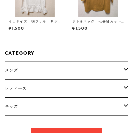
４Ｌサイズ 裾フリル リボ
ボトルネック 七分袖カット
ン付きタンクトップ オフホ
ソー ４Ｌ マスタード KA
¥1,500
¥1,500
ワイト KAE-4780
E-4817
CATEGORY
メンズ
トップス
レディース
ボトムス
トップス
キッズ
スーツ
インナー
トップス