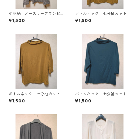
小花柄 ノースリーブワンピ
ボトルネック 七分袖カット
ース ４Ｌ ブラック KAE-
ソー ４Ｌ マスタード KA
¥1,500
¥1,500
4819
E-4818
ボトルネック 七分袖カット
ボトルネック 七分袖カット
ソー ４Ｌ マスタード KA
ソー ４Ｌ ティールグリー
¥1,500
¥1,500
E-4816
ン KAE-4815