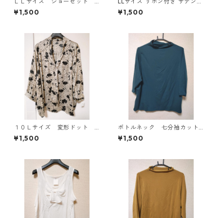
ＬＬサイズ ジョーゼット
LLサイズ リボン付き サテン調
レイヤード風プルオーバー
シャツブラウス サックス ◆KI
¥1,500
¥1,500
ブラック KAE-4785
Y-1301◆
１０Ｌサイズ 変形ドット
ボトルネック 七分袖カット
花柄 ボウタイブラウス オ
ソー ４Ｌ ティールグリー
¥1,500
¥1,500
フホワイト KAE-4773
ン KAE-4815